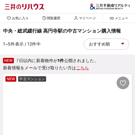
お気に入り
閲覧履歴
マイページ
メニュー
中央・総武緩行線 高円寺駅の中古マンション購入情報
1~5
件表示
/ 12
件中
7日以内に新着物件が
1件
公開されました。
NEW
新着情報をメールで受け取りたい方は
こちら
NEW
中古マンション