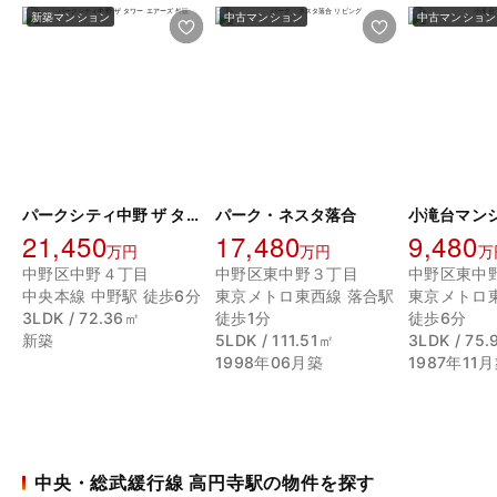
新築マンション
中古マンション
中古マンション
パークシティ中野 ザ タワー エアーズ
パーク・ネスタ落合
小滝台マン
21,450
17,480
9,480
万円
万円
万
中野区中野４丁目
中野区東中野３丁目
中野区東中
中央本線 中野駅 徒歩6分
東京メトロ東西線 落合駅
東京メトロ
3LDK / 72.36㎡
徒歩1分
徒歩6分
新築
5LDK / 111.51㎡
3LDK / 75
1998年06月築
1987年11
中央・総武緩行線 高円寺駅の物件を探す