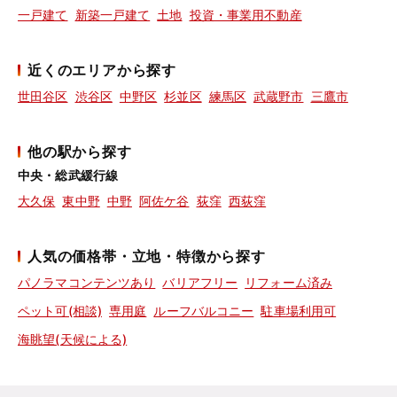
一戸建て
新築一戸建て
土地
投資・事業用不動産
近くのエリアから探す
世田谷区
渋谷区
中野区
杉並区
練馬区
武蔵野市
三鷹市
他の駅から探す
中央・総武緩行線
大久保
東中野
中野
阿佐ケ谷
荻窪
西荻窪
人気の価格帯・立地・特徴から探す
パノラマコンテンツあり
バリアフリー
リフォーム済み
ペット可(相談)
専用庭
ルーフバルコニー
駐車場利用可
海眺望(天候による)