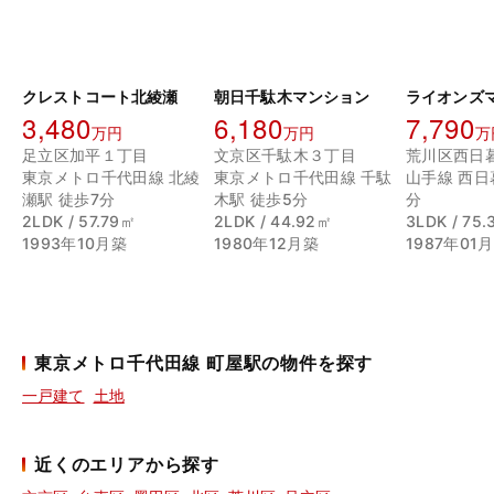
クレストコート北綾瀬
朝日千駄木マンション
3,480
6,180
7,790
万円
万円
万
足立区加平１丁目
文京区千駄木３丁目
荒川区西日
東京メトロ千代田線 北綾
東京メトロ千代田線 千駄
山手線 西日
瀬駅 徒歩7分
木駅 徒歩5分
分
2LDK / 57.79㎡
2LDK / 44.92㎡
3LDK / 75
1993年10月築
1980年12月築
1987年01
東京メトロ千代田線 町屋駅の物件を探す
一戸建て
土地
近くのエリアから探す