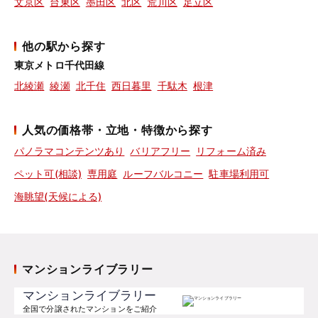
文京区
台東区
墨田区
北区
荒川区
足立区
他の駅から探す
東京メトロ千代田線
北綾瀬
綾瀬
北千住
西日暮里
千駄木
根津
人気の価格帯・立地・特徴から探す
パノラマコンテンツあり
バリアフリー
リフォーム済み
ペット可(相談)
専用庭
ルーフバルコニー
駐車場利用可
海眺望(天候による)
マンションライブラリー
マンションライブラリー
全国で分譲されたマンションをご紹介