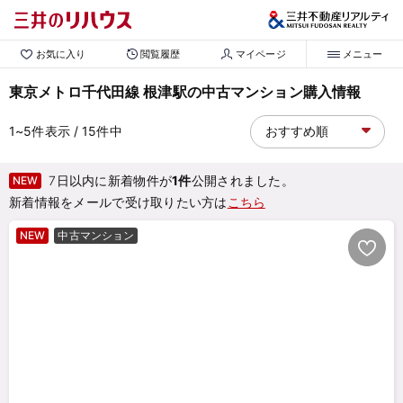
お気に入り
閲覧履歴
マイページ
メニュー
東京メトロ千代田線 根津駅の中古マンション購入情報
1~5
件表示
/ 15
件中
7日以内に新着物件が
1件
公開されました。
NEW
新着情報をメールで受け取りたい方は
こちら
NEW
中古マンション