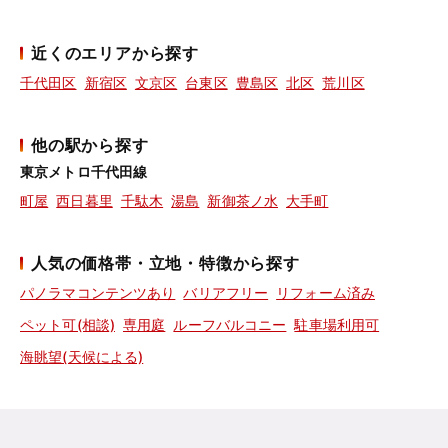
近くのエリアから探す
千代田区
新宿区
文京区
台東区
豊島区
北区
荒川区
他の駅から探す
東京メトロ千代田線
町屋
西日暮里
千駄木
湯島
新御茶ノ水
大手町
人気の価格帯・立地・特徴から探す
パノラマコンテンツあり
バリアフリー
リフォーム済み
ペット可(相談)
専用庭
ルーフバルコニー
駐車場利用可
海眺望(天候による)