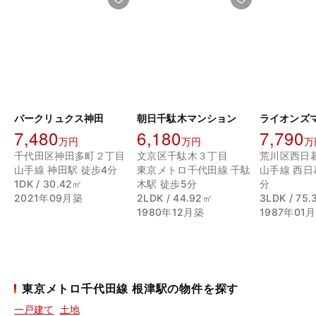
パークリュクス神田
朝日千駄木マンション
7,480
6,180
7,790
万円
万円
万
千代田区神田多町２丁目
文京区千駄木３丁目
荒川区西日
山手線 神田駅 徒歩4分
東京メトロ千代田線 千駄
山手線 西日
1DK / 30.42㎡
木駅 徒歩5分
分
2021年09月築
2LDK / 44.92㎡
3LDK / 75
1980年12月築
1987年01
東京メトロ千代田線 根津駅の物件を探す
一戸建て
土地