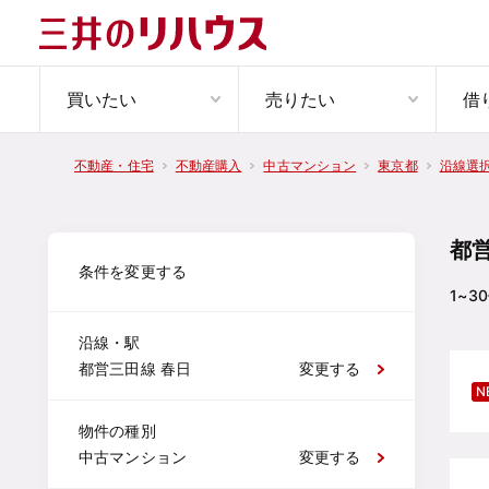
買いたい
売りたい
借
不動産・住宅
不動産購入
中古マンション
東京都
沿線選
都
条件を変更する
1~30
沿線・駅
都営三田線 春日
変更する
N
物件の種別
中古マンション
変更する