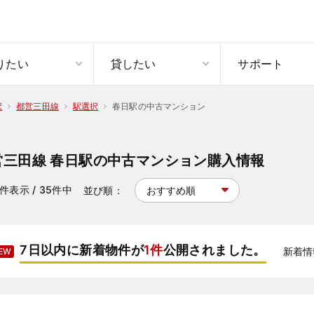
りたい
貸したい
サポート
春日駅の中古マンション
択
都営三田線
駅選択
営三田線 春日駅の中古マンション購入情報
件表示
/ 35
件中
並び順：
7日以内に新着物件が
1件
公開されました。
新着情
EW