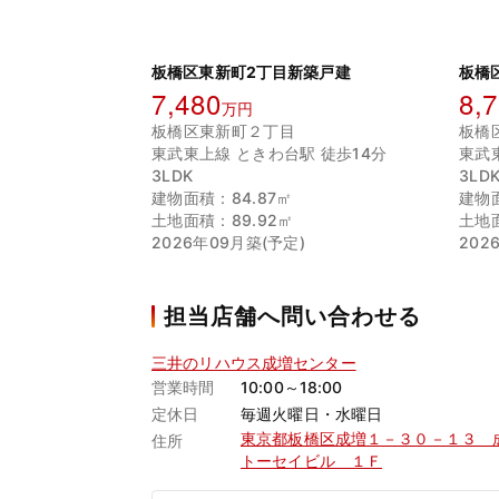
板橋区東新町2丁目新築戸建
板橋
7,480
8,
万円
板橋区東新町２丁目
板橋
東武東上線 ときわ台駅 徒歩14分
東武
3LDK
3LD
建物面積：84.87㎡
建物面
土地面積：89.92㎡
土地面
2026年09月築(予定)
202
担当店舗へ問い合わせる
三井のリハウス成増センター
営業時間
10:00～18:00
定休日
毎週火曜日・水曜日
東京都板橋区成増１－３０－１３ 
住所
トーセイビル １Ｆ