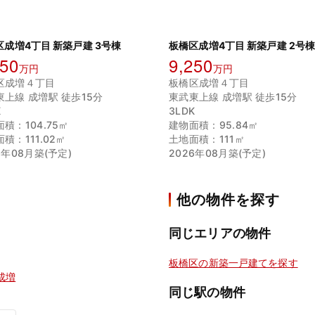
区成増4丁目 新築戸建 3号棟
板橋区成増4丁目 新築戸建 2号
750
9,250
万円
万円
区成増４丁目
板橋区成増４丁目
東上線 成増駅 徒歩15分
東武東上線 成増駅 徒歩15分
K
3LDK
積：104.75㎡
建物面積：95.84㎡
積：111.02㎡
土地面積：111㎡
6年08月築(予定)
2026年08月築(予定)
他の物件を探す
同じエリアの物件
板橋区の新築一戸建てを探す
成増
同じ駅の物件