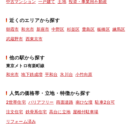
中古マンション
一戸建て
土地
投資・事業用不動産
近くのエリアから探す
朝霞市
和光市
新座市
中野区
杉並区
豊島区
板橋区
練馬区
武蔵野市
西東京市
他の駅から探す
東京メトロ有楽町線
和光市
地下鉄成増
平和台
氷川台
小竹向原
人気の価格帯・立地・特徴から探す
2世帯住宅
バリアフリー
両面道路
南ひな壇
駐車2台可
注文住宅
鉄骨系住宅
高台に立地
屋根付駐車場
リフォーム済み