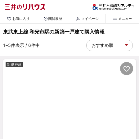
お気に入り
閲覧履歴
マイページ
メニュー
東武東上線 和光市駅の新築一戸建て購入情報
1~5
件表示
/ 6
件中
新築戸建