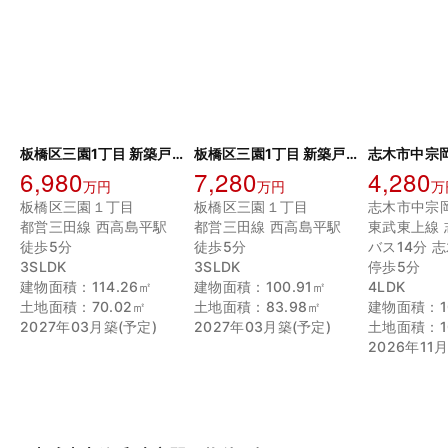
板橋区三園1丁目 新築戸建 B号棟
板橋区三園1丁目 新築戸建 A号棟
6,980
7,280
4,280
万円
万円
万
板橋区三園１丁目
板橋区三園１丁目
志木市中宗
都営三田線 西高島平駅
都営三田線 西高島平駅
東武東上線 
徒歩5分
徒歩5分
バス14分 
3SLDK
3SLDK
停歩5分
建物面積：114.26㎡
建物面積：100.91㎡
4LDK
土地面積：70.02㎡
土地面積：83.98㎡
建物面積：10
2027年03月築(予定)
2027年03月築(予定)
土地面積：10
2026年11