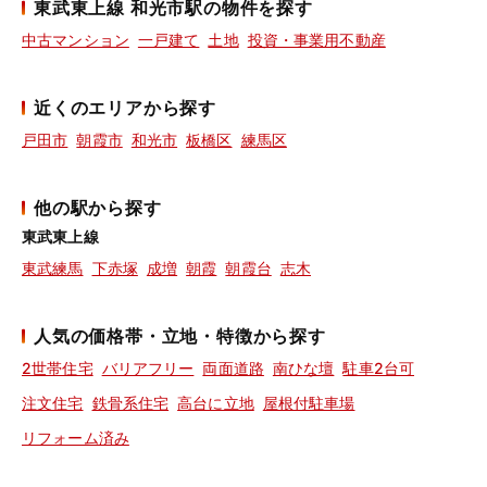
東武東上線 和光市駅の物件を探す
中古マンション
一戸建て
土地
投資・事業用不動産
近くのエリアから探す
戸田市
朝霞市
和光市
板橋区
練馬区
他の駅から探す
東武東上線
東武練馬
下赤塚
成増
朝霞
朝霞台
志木
人気の価格帯・立地・特徴から探す
2世帯住宅
バリアフリー
両面道路
南ひな壇
駐車2台可
注文住宅
鉄骨系住宅
高台に立地
屋根付駐車場
リフォーム済み