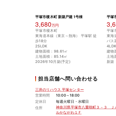
平塚市榎木町 新築戸建 1号棟
平塚
3,680
3,
万円
平塚市榎木町
平塚
東海道本線（東京～熱海） 平塚駅 徒
東海
歩18分
バス
2SLDK
4LD
建物面積：98.61㎡
建物面
土地面積：85.14㎡
土地面
2026年10月築(予定)
新築
担当店舗へ問い合わせる
三井のリハウス 平塚センター
営業時間
10:00～18:00
定休日
毎週火曜日・水曜日
神奈川県平塚市八重咲町３－３ Ｊ
住所
ルかながわ１Ｆ