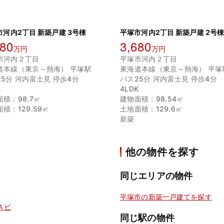
市河内2丁目 新築戸建 3号棟
平塚市河内2丁目 新築戸建 2号
680
3,680
万円
万円
市河内２丁目
平塚市河内２丁目
道本線（東京～熱海） 平塚駅
東海道本線（東京～熱海） 平塚
25分 河内富士見 停歩4分
バス25分 河内富士見 停歩4分
K
4LDK
積：98.7㎡
建物面積：98.54㎡
積：129.59㎡
土地面積：129.6㎡
新築
他の物件を探す
同じエリアの物件
平塚市の新築一戸建てを探す
Ａビ
同じ駅の物件