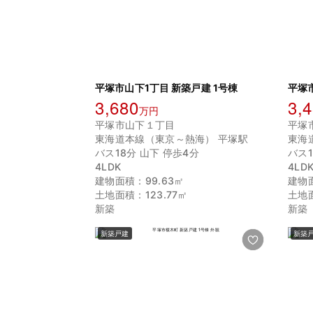
平塚市山下1丁目 新築戸建 1号棟
平塚
3,680
3,
万円
平塚市山下１丁目
平塚
東海道本線（東京～熱海） 平塚駅
東海
バス18分 山下 停歩4分
バス1
4LDK
4LD
建物面積：99.63㎡
建物面
土地面積：123.77㎡
土地面
新築
新築
新築戸建
新築