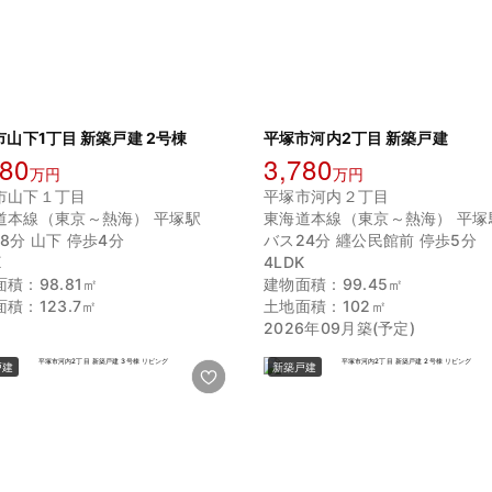
市山下1丁目 新築戸建 2号棟
平塚市河内2丁目 新築戸建
480
3,780
万円
万円
市山下１丁目
平塚市河内２丁目
道本線（東京～熱海） 平塚駅
東海道本線（東京～熱海） 平塚
8分 山下 停歩4分
バス24分 纒公民館前 停歩5分
K
4LDK
積：98.81㎡
建物面積：99.45㎡
積：123.7㎡
土地面積：102㎡
2026年09月築(予定)
戸建
新築戸建