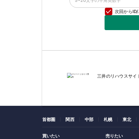
次回からI
三井のリハウスサイ
首都圏
関西
中部
札幌
東北
買いたい
売りたい