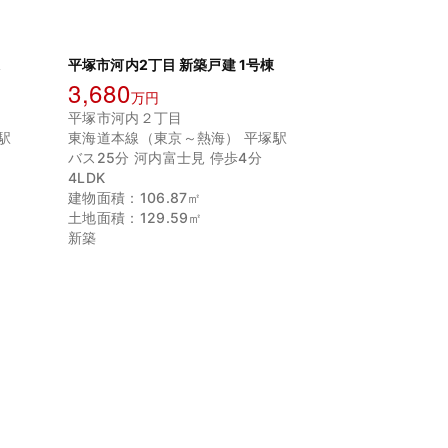
棟
平塚市河内2丁目 新築戸建 1号棟
3,680
万円
平塚市河内２丁目
駅
東海道本線（東京～熱海） 平塚駅
バス25分 河内富士見 停歩4分
4LDK
建物面積：106.87㎡
土地面積：129.59㎡
新築