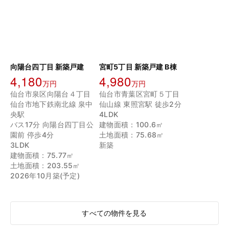
向陽台四丁目 新築戸建
宮町5丁目 新築戸建 B棟
4,180
4,980
万円
万円
仙台市泉区向陽台４丁目
仙台市青葉区宮町５丁目
仙台市地下鉄南北線 泉中
仙山線 東照宮駅 徒歩2分
央駅
4LDK
バス17分 向陽台四丁目公
建物面積：100.6㎡
園前 停歩4分
土地面積：75.68㎡
3LDK
新築
建物面積：75.77㎡
土地面積：203.55㎡
2026年10月築(予定)
すべての物件を見る