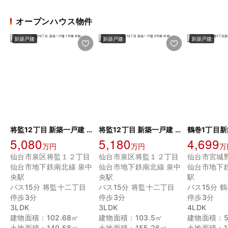
オープンハウス物件
新築戸建
新築戸建
新築戸建
将監12丁目 新築一戸建 1号棟
将監12丁目 新築一戸建 2号棟
鶴巻1丁目
5,080
5,180
4,699
万円
万円
万
仙台市泉区将監１２丁目
仙台市泉区将監１２丁目
仙台市地下鉄南北線 泉中
仙台市地下鉄南北線 泉中
仙台市地下
央駅
央駅
駅
バス15分 将監十二丁目
バス15分 将監十二丁目
バス15分 
停歩3分
停歩3分
停歩3分
3LDK
3LDK
4LDK
建物面積：102.68㎡
建物面積：103.5㎡
建物面積：5
土地面積：149.58㎡
土地面積：155.26㎡
土地面積：16