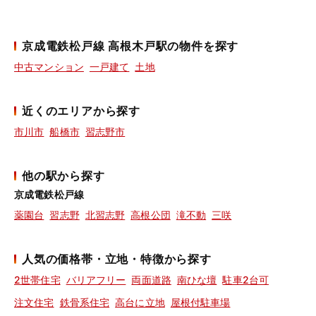
京成電鉄松戸線 高根木戸駅の物件を探す
中古マンション
一戸建て
土地
近くのエリアから探す
市川市
船橋市
習志野市
他の駅から探す
京成電鉄松戸線
薬園台
習志野
北習志野
高根公団
滝不動
三咲
人気の価格帯・立地・特徴から探す
2世帯住宅
バリアフリー
両面道路
南ひな壇
駐車2台可
注文住宅
鉄骨系住宅
高台に立地
屋根付駐車場