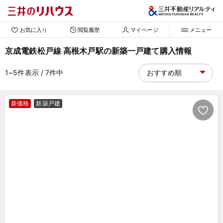
お気に入り
閲覧履歴
マイページ
メニュー
京成電鉄松戸線 高根木戸駅の新築一戸建て購入情報
1~5
件表示
/ 7
件中
新価格
新築戸建