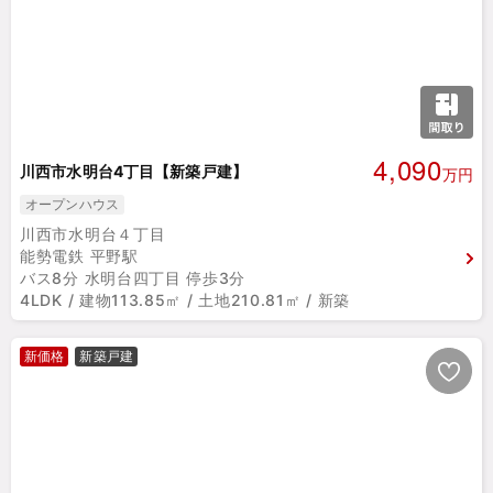
4,090
川西市水明台4丁目【新築戸建】
万円
オープンハウス
川西市水明台４丁目
能勢電鉄 平野駅
バス8分 水明台四丁目 停歩3分
4LDK / 建物113.85㎡ / 土地210.81㎡ / 新築
新価格
新築戸建