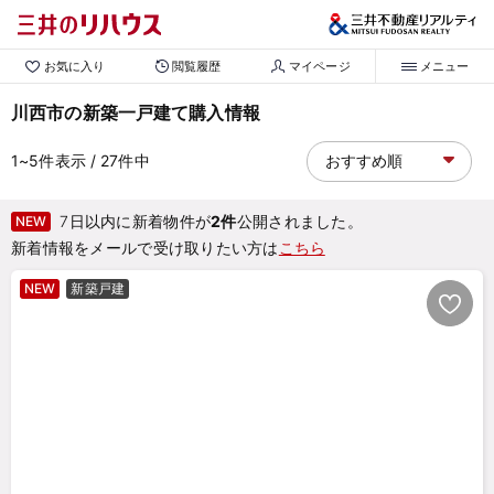
お気に入り
閲覧履歴
マイページ
メニュー
川西市の新築一戸建て購入情報
1~5
件表示
/ 27
件中
7日以内に新着物件が
2件
公開されました。
NEW
新着情報をメールで受け取りたい方は
こちら
NEW
新築戸建