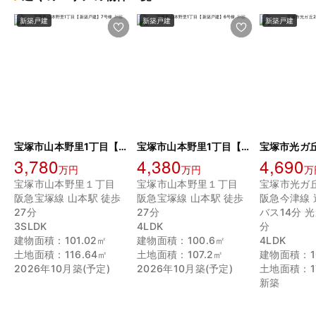
新築戸建
新築戸建
新築戸建
宝塚市山本野里1丁目【新築戸建】7号棟
宝塚市山本野里1丁目【新築戸建】6号棟
3,780
4,380
4,690
万円
万円
万
宝塚市山本野里１丁目
宝塚市山本野里１丁目
宝塚市光ガ
阪急宝塚線 山本駅 徒歩
阪急宝塚線 山本駅 徒歩
阪急今津線 
27分
27分
バス14分 
3SLDK
4LDK
分
建物面積：101.02㎡
建物面積：100.6㎡
4LDK
土地面積：116.64㎡
土地面積：107.2㎡
建物面積：10
2026年10月築(予定)
2026年10月築(予定)
土地面積：17
新築