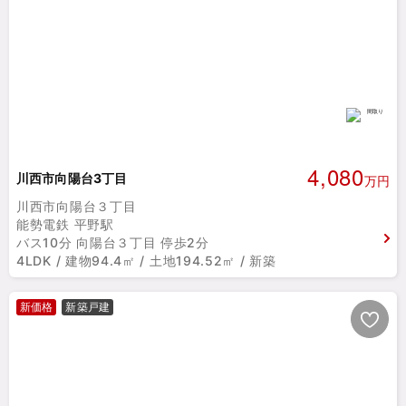
4,080
川西市向陽台3丁目
万円
川西市向陽台３丁目
能勢電鉄 平野駅
バス10分 向陽台３丁目 停歩2分
4LDK / 建物94.4㎡ / 土地194.52㎡ / 新築
新価格
新築戸建