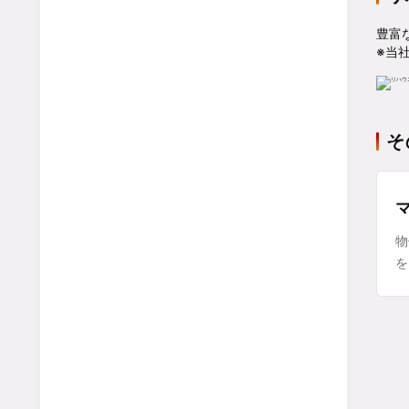
豊富
※当
そ
物
を