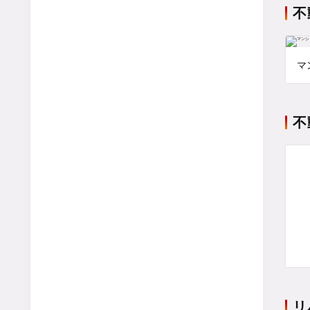
不
マ
不
リ