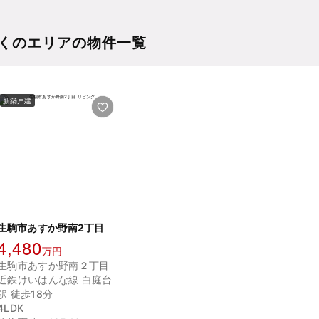
くのエリアの物件一覧
新築戸建
生駒市あすか野南2丁目
4,480
万円
生駒市あすか野南２丁目
近鉄けいはんな線 白庭台
駅 徒歩18分
4LDK