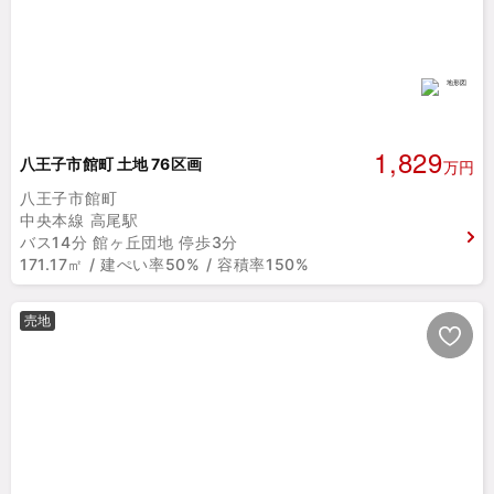
1,829
八王子市館町 土地 76区画
万円
八王子市館町
中央本線 高尾駅
バス14分 館ヶ丘団地 停歩3分
171.17㎡ / 建ぺい率50% / 容積率150%
売地