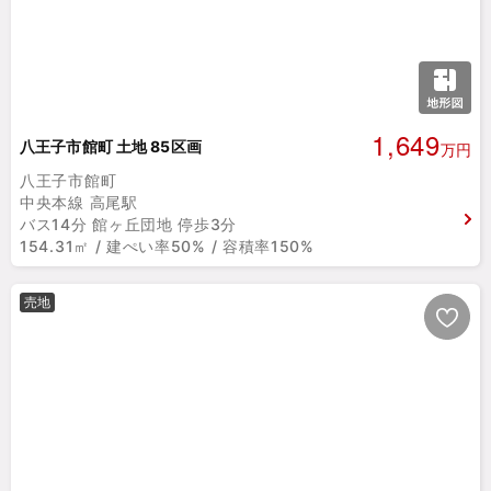
1,649
八王子市館町 土地 85区画
万円
八王子市館町
中央本線 高尾駅
バス14分 館ヶ丘団地 停歩3分
154.31㎡ / 建ぺい率50% / 容積率150%
売地