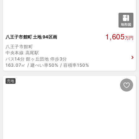
1,605
八王子市館町 土地 94区画
万円
八王子市館町
中央本線 高尾駅
バス14分 館ヶ丘団地 停歩3分
163.07㎡ / 建ぺい率50% / 容積率150%
売地