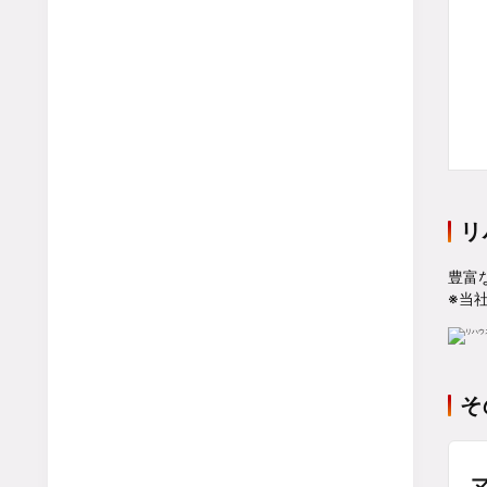
リ
豊富
※当
そ