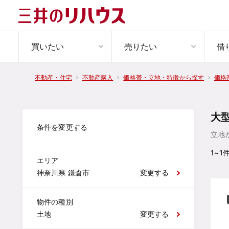
買いたい
売りたい
借
不動産・住宅
不動産購入
価格帯・立地・特徴から探す
価格
大
条件を変更する
立地
1~1
エリア
神奈川県 鎌倉市
変更する
物件の種別
土地
変更する