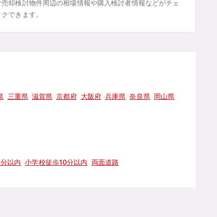
ご売却検討物件周辺の相場情報や購入検討者情報などがチェ
ックできます。
県
三重県
滋賀県
京都府
大阪府
兵庫県
奈良県
岡山県
5分以内
小学校徒歩10分以内
両面道路