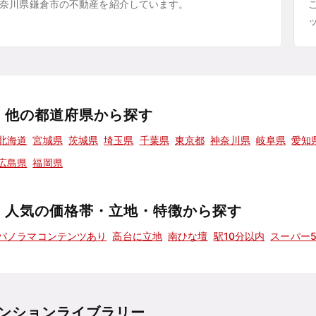
奈川県鎌倉市の不動産を紹介しています。
他の都道府県から探す
北海道
宮城県
茨城県
埼玉県
千葉県
東京都
神奈川県
岐阜県
愛知
広島県
福岡県
人気の価格帯・立地・特徴から探す
パノラマコンテンツあり
高台に立地
南ひな壇
駅10分以内
スーパー
ンションライブラリー