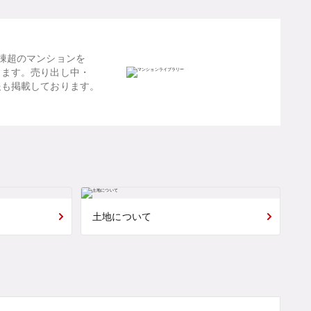
棟超のマンションを
します。売り出し中・
報も掲載しております。
土地について