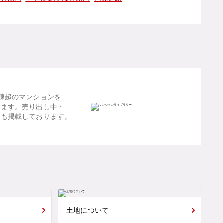
棟超のマンションを
します。売り出し中・
報も掲載しております。
土地について