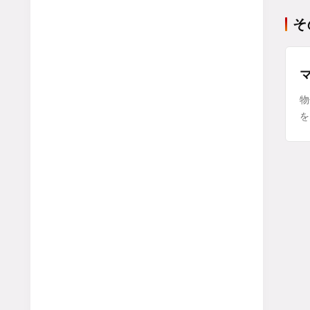
そ
物
を