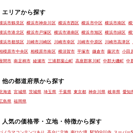
エリアから探す
横浜市鶴見区
横浜市神奈川区
横浜市西区
横浜市中区
横浜市南区
横
横浜市港北区
横浜市戸塚区
横浜市港南区
横浜市旭区
横浜市緑区
横
横浜市都筑区
川崎市川崎区
川崎市幸区
川崎市中原区
川崎市高津区
相模原市中央区
相模原市南区
横須賀市
平塚市
鎌倉市
藤沢市
小田
座間市
南足柄市
綾瀬市
三浦郡葉山町
高座郡寒川町
中郡大磯町
中
他の都道府県から探す
北海道
宮城県
茨城県
埼玉県
千葉県
東京都
神奈川県
岐阜県
愛知
広島県
福岡県
人気の価格帯・立地・特徴から探す
パノラマコンテンツあり
高台に立地
南ひな壇
駅10分以内
スーパー