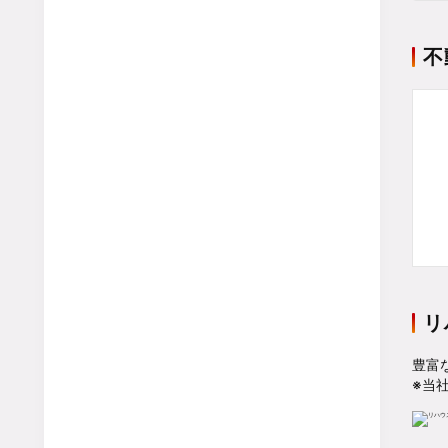
不
リ
豊富
※当