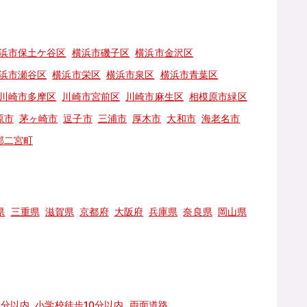
浜市保土ケ谷区
横浜市磯子区
横浜市金沢区
浜市瀬谷区
横浜市栄区
横浜市泉区
横浜市青葉区
川崎市多摩区
川崎市宮前区
川崎市麻生区
相模原市緑区
原市
茅ヶ崎市
逗子市
三浦市
厚木市
大和市
海老名市
郡二宮町
県
三重県
滋賀県
京都府
大阪府
兵庫県
奈良県
岡山県
5分以内
小学校徒歩10分以内
両面道路