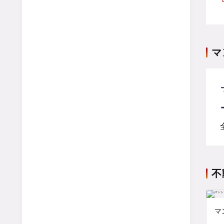
マ
不
マ