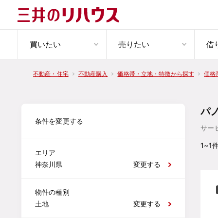
買いたい
売りたい
借
不動産・住宅
不動産購入
価格帯・立地・特徴から探す
価格
パ
条件を変更する
サー
1~1
エリア
神奈川県
変更する
物件の種別
土地
変更する