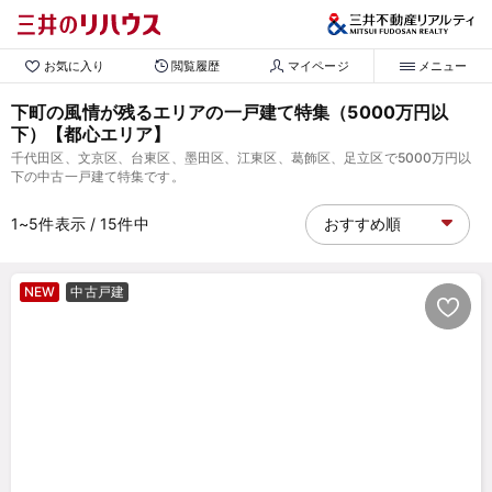
お気に入り
閲覧履歴
マイページ
メニュー
下町の風情が残るエリアの一戸建て特集（5000万円以
下）【都心エリア】
千代田区、文京区、台東区、墨田区、江東区、葛飾区、足立区で5000万円以
下の中古一戸建て特集です。
1~5
件表示
/ 15
件中
NEW
中古戸建