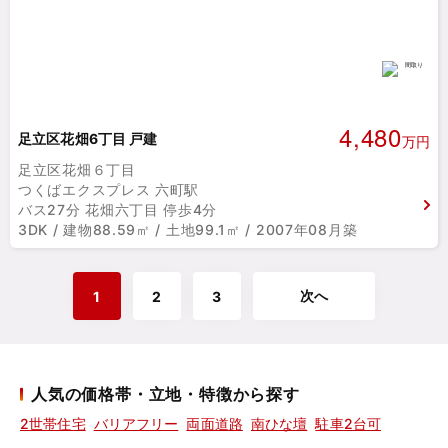
4,480
足立区花畑6丁目 戸建
万円
足立区花畑６丁目
つくばエクスプレス 六町駅
バス27分 花畑六丁目 停歩4分
3DK / 建物88.59㎡ / 土地99.1㎡ / 2007年08月築
次へ
1
2
3
人気の価格帯・立地・特徴から探す
2世帯住宅
バリアフリー
両面道路
南ひな壇
駐車2台可