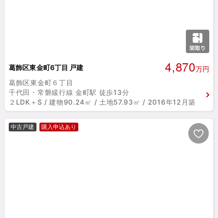
4,870
葛飾区東金町6丁目 戸建
万円
葛飾区東金町６丁目
千代田・常磐緩行線 金町駅 徒歩13分
２LDK＋S / 建物90.24㎡ / 土地57.93㎡ / 2016年12月築
中古戸建
購入申込あり