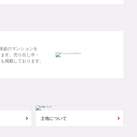
棟超のマンションを
します。売り出し中・
報も掲載しております。
土地について