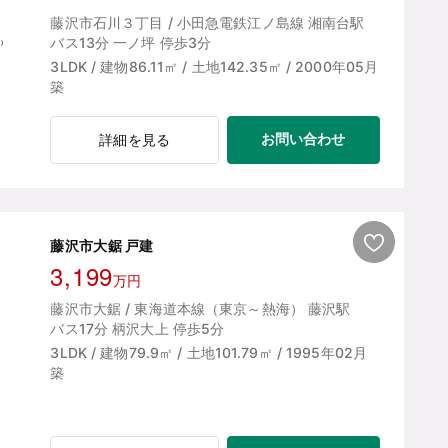
藤沢市石川３丁目 / 小田急電鉄江ノ島線 湘南台駅
バス13分 一ノ坪 停歩3分
3LDK / 建物86.11㎡ / 土地142.35㎡ / 2000年05月
築
お問い合わせ
詳細を見る
藤沢市大鋸 戸建
3,199
万円
藤沢市大鋸 / 東海道本線（東京～熱海） 藤沢駅
バス17分 柄沢大上 停歩5分
3LDK / 建物79.9㎡ / 土地101.79㎡ / 1995年02月
築