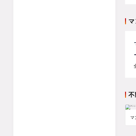
マ
不
マ