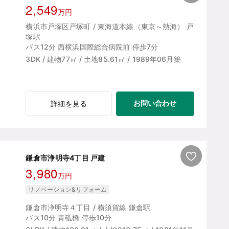
2,549
万円
横浜市戸塚区戸塚町 / 東海道本線（東京～熱海） 戸
塚駅
バス12分 西横浜国際総合病院前 停歩7分
3DK / 建物77㎡ / 土地85.61㎡ / 1989年06月築
お問い合わせ
詳細を見る
鎌倉市浄明寺4丁目 戸建
3,980
万円
リノベーション&リフォーム
鎌倉市浄明寺４丁目 / 横須賀線 鎌倉駅
バス10分 青砥橋 停歩10分