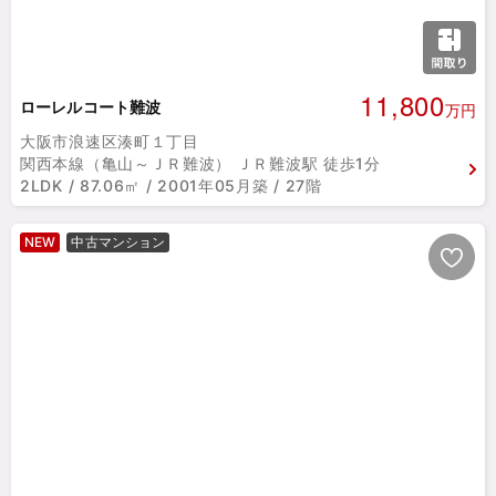
11,800
ローレルコート難波
万円
大阪市浪速区湊町１丁目
関西本線（亀山～ＪＲ難波） ＪＲ難波駅 徒歩1分
2LDK / 87.06㎡ / 2001年05月築 / 27階
NEW
中古マンション