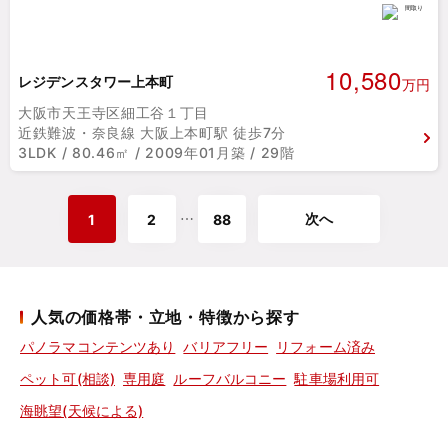
10,580
レジデンスタワー上本町
万円
大阪市天王寺区細工谷１丁目
近鉄難波・奈良線 大阪上本町駅 徒歩7分
3LDK / 80.46㎡ / 2009年01月築 / 29階
次へ
⋯
1
2
88
人気の価格帯・立地・特徴から探す
パノラマコンテンツあり
バリアフリー
リフォーム済み
ペット可(相談)
専用庭
ルーフバルコニー
駐車場利用可
海眺望(天候による)