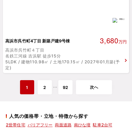
3,680
高浜市呉竹町4丁目 新築戸建9号棟
万円
高浜市呉竹町４丁目
名鉄三河線 吉浜駅 徒歩15分
5LDK / 建物110.98㎡ / 土地170.15㎡ / 2027年01月築(予
定)
次へ
⋯
1
2
92
人気の価格帯・立地・特徴から探す
2世帯住宅
バリアフリー
両面道路
南ひな壇
駐車2台可