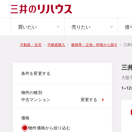
買いたい
売りたい
借
三井
不動産・住宅
不動産購入
価格帯・立地・特徴から探す
三
条件を変更する
大阪
1~12
物件の種別
中古マンション
変更する
価格
物件価格から絞り込む