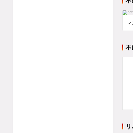
不
マ
不
リ