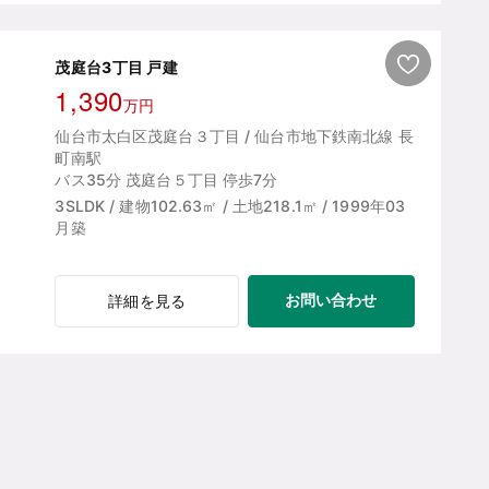
茂庭台3丁目 戸建
1,390
万円
仙台市太白区茂庭台３丁目 / 仙台市地下鉄南北線 長
町南駅
バス35分 茂庭台５丁目 停歩7分
3SLDK / 建物102.63㎡ / 土地218.1㎡ / 1999年03
月築
お問い合わせ
詳細を見る