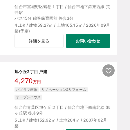
仙台市宮城野区鶴巻１丁目 / 仙台市地下鉄東西線 荒
井駅
バス15分 鶴巻保育園前 停歩3分
4LDK / 建物59.27㎡ / 土地165.15㎡ / 2026年09月
築(予定)
お問い合わせ
詳細を見る
旭ケ丘2丁目 戸建
4,270
万円
パノラマ画像
リノベーション&リフォーム
オープンハウス
仙台市青葉区旭ケ丘２丁目 / 仙台市地下鉄南北線 旭
ヶ丘駅 徒歩9分
5LDK / 建物152.92㎡ / 土地204㎡ / 2007年02月
築