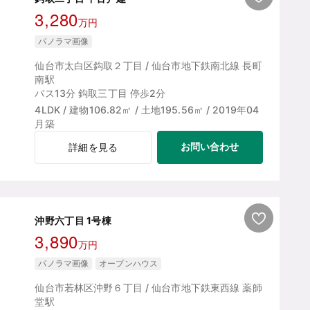
3,280
万円
パノラマ画像
仙台市太白区鈎取２丁目 / 仙台市地下鉄南北線 長町
南駅
バス13分 鈎取三丁目 停歩2分
4LDK / 建物106.82㎡ / 土地195.56㎡ / 2019年04
月築
お問い合わせ
詳細を見る
沖野六丁目 1号棟
3,890
万円
パノラマ画像
オープンハウス
仙台市若林区沖野６丁目 / 仙台市地下鉄東西線 薬師
堂駅