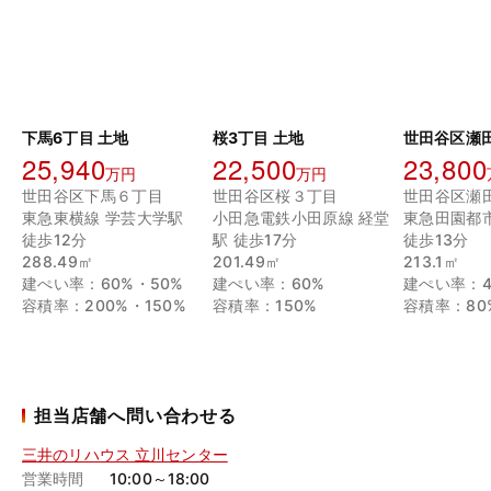
下馬6丁目 土地
桜3丁目 土地
世田谷区瀬
25,940
22,500
23,800
万円
万円
世田谷区下馬６丁目
世田谷区桜３丁目
世田谷区瀬
東急東横線 学芸大学駅
小田急電鉄小田原線 経堂
東急田園都
徒歩12分
駅 徒歩17分
徒歩13分
288.49㎡
201.49㎡
213.1㎡
建ぺい率：60%・50%
建ぺい率：60%
建ぺい率：4
容積率：200%・150%
容積率：150%
容積率：80
担当店舗へ問い合わせる
三井のリハウス 立川センター
営業時間
10:00～18:00