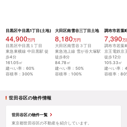
目黒区中目黒1丁目(土地)
大田区南雪谷三丁目土地
44,900
8,180
7,390
万円
万円
万
目黒区中目黒１丁目
大田区南雪谷３丁目
調布市若葉
東急東横線 中目黒駅 徒
東急池上線 雪が谷大塚駅
京王電鉄京
歩4分
徒歩8分
徒歩12分
161.05㎡
84.78㎡
105.33㎡
建ぺい率：60%
建ぺい率：50%
建ぺい率：4
容積率：300%
容積率：100%
容積率：80
世田谷区の物件情報
世田谷区の物件一覧
東京都世田谷区の不動産を紹介しています。