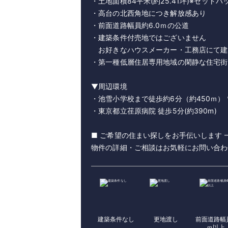
・土地面積84平米(約25.41坪)※セットバ
・高台の北西角地につき解放感あり
・前面道路幅員約6.0ｍの公道
・建築条件付売地ではございません
お好きなハウスメーカー・工務店にて建
・第一種低層住居専用地域の閑静な住宅街
▼周辺環境
・池雪小学校まで徒歩約6分（約450ｍ）
・東京都立荏原病院 徒歩5分(約390m)
■ ご希望の住まい探しをお手伝いします 
物件の詳細・ご相談はお気軽にお問い合わ
建築条件なし
更地渡し
前面道路幅
ｍ以上