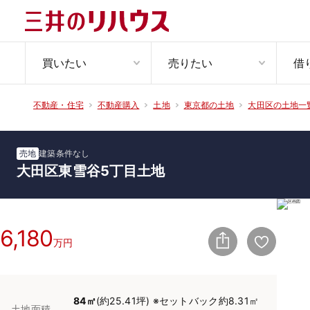
買いたい
売りたい
借
不動産・住宅
不動産購入
土地
東京都の土地
大田区の土地一
売地
建築条件なし
大田区東雪谷5丁目土地
6,180
万円
84㎡
(約25.41坪) ※セットバック約8.31㎡
土地面積