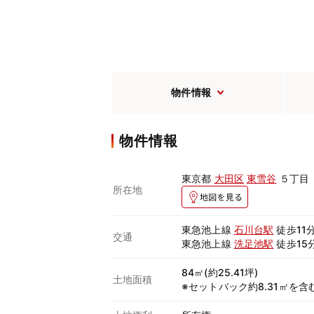
物件情報
物件情報
東京都
大田区
東雪谷
５丁目
所在地
東急池上線
石川台駅
徒歩11
交通
東急池上線
洗足池駅
徒歩15
84㎡(約25.41坪)
土地面積
※セットバック約8.31㎡を含