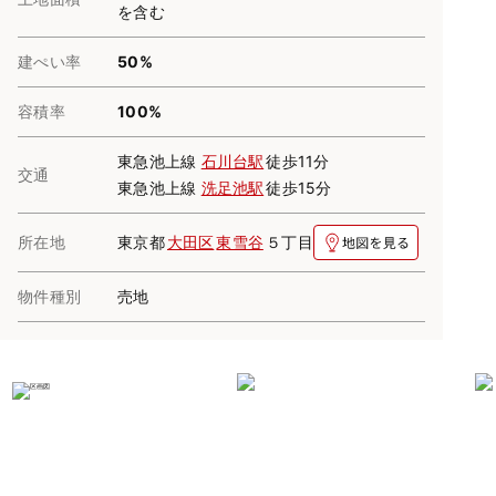
を含む
建ぺい率
50%
容積率
100%
東急池上線
石川台駅
徒歩11分
交通
東急池上線
洗足池駅
徒歩15分
所在地
東京都
大田区
東雪谷
５丁目
物件種別
売地