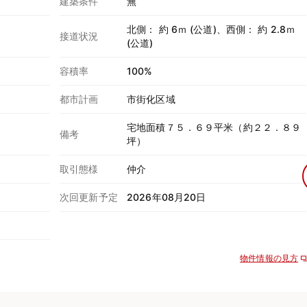
建築条件
無
北側： 約 6ｍ (公道)、西側： 約 2.8ｍ
接道状況
(公道)
容積率
100%
都市計画
市街化区域
宅地面積７５．６９平米（約２２．８９
備考
坪）
取引態様
仲介
次回更新予定
2026年08月20日
物件情報の見方