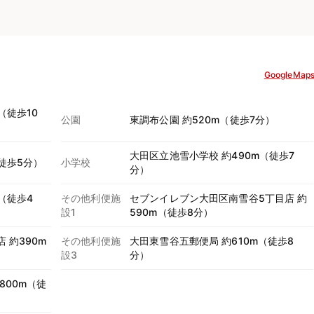
GoogleMap
（徒歩10
公園
東調布公園 約520m（徒歩7分）
大田区立池雪小学校 約490m（徒歩7
徒歩5分）
小学校
分）
（徒歩4
その他利便施
セブンイレブン大田区南雪谷5丁目店 約
設1
590m（徒歩8分）
 約390m
その他利便施
大田東雪谷五郵便局 約610m（徒歩8
設3
分）
800m（徒