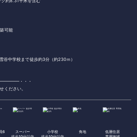
ック約8.31平米を含む
築可能
 雪谷中学校まで徒歩約3分（約230ｍ）
━━━━━・・・
せください。
員6
スーパー
小学校
角地
低層住居
徒歩10分以内
徒歩10分以内
専用地域