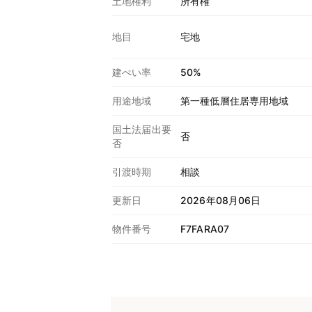
土地権利
所有権
地目
宅地
建ぺい率
50%
用途地域
第一種低層住居専用地域
国土法届出要
否
否
引渡時期
相談
更新日
2026年08月06日
物件番号
F7FARA07