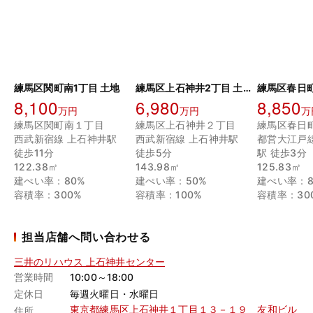
練馬区関町南1丁目 土地
練馬区上石神井2丁目 土地
8,100
6,980
8,850
万円
万円
万
練馬区関町南１丁目
練馬区上石神井２丁目
練馬区春日
西武新宿線 上石神井駅
西武新宿線 上石神井駅
都営大江戸
徒歩11分
徒歩5分
駅 徒歩3分
122.38㎡
143.98㎡
125.83㎡
建ぺい率：80%
建ぺい率：50%
建ぺい率：8
容積率：300%
容積率：100%
容積率：30
担当店舗へ問い合わせる
三井のリハウス 上石神井センター
営業時間
10:00～18:00
定休日
毎週火曜日・水曜日
東京都練馬区上石神井１丁目１３－１９ 友和ビル
住所