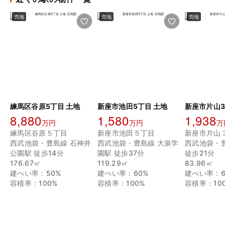
売地
売地
売地
練馬区谷原5丁目 土地
新座市池田5丁目 土地
新座市片山3
8,880
1,580
1,938
万円
万円
万
練馬区谷原５丁目
新座市池田５丁目
新座市片山
西武池袋・豊島線 石神井
西武池袋・豊島線 大泉学
西武池袋・
公園駅 徒歩14分
園駅 徒歩37分
徒歩21分
176.67㎡
119.29㎡
83.96㎡
建ぺい率：50%
建ぺい率：60%
建ぺい率：6
容積率：100%
容積率：100%
容積率：10