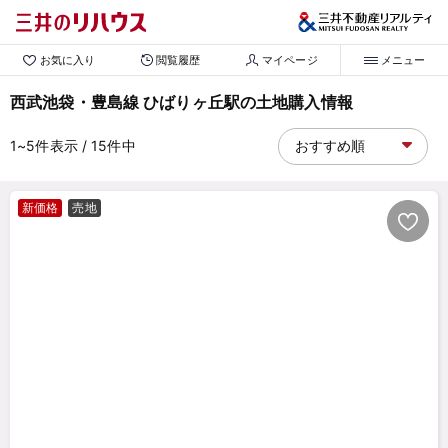
お気に入り
閲覧履歴
マイページ
メニュー
西武池袋・豊島線 ひばりヶ丘駅の土地購入情報
1~5
件表示
/ 15
件中
新価格
売地