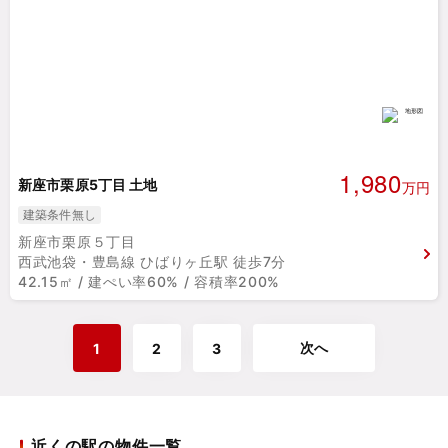
1,980
新座市栗原5丁目 土地
万円
建築条件無し
新座市栗原５丁目
西武池袋・豊島線 ひばりヶ丘駅 徒歩7分
42.15㎡ / 建ぺい率60% / 容積率200%
次へ
1
2
3
近くの駅の物件一覧