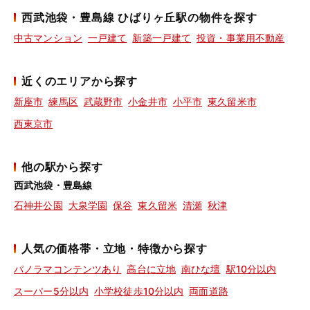
西武池袋・豊島線 ひばりヶ丘駅の物件を探す
中古マンション
一戸建て
新築一戸建て
投資・事業用不動産
近くのエリアから探す
新座市
練馬区
武蔵野市
小金井市
小平市
東久留米市
西東京市
他の駅から探す
西武池袋・豊島線
石神井公園
大泉学園
保谷
東久留米
清瀬
秋津
人気の価格帯・立地・特徴から探す
パノラマコンテンツあり
高台に立地
南ひな壇
駅10分以内
スーパー5分以内
小学校徒歩10分以内
両面道路