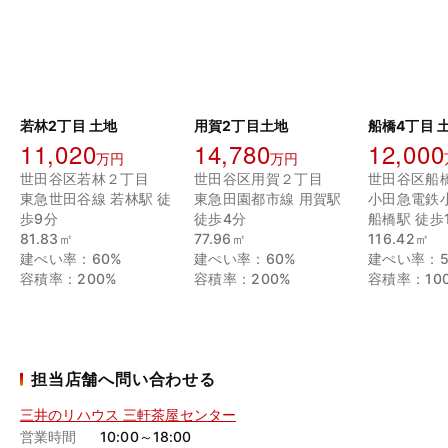
若林2丁目 土地
用賀2丁目土地
船橋4丁目 
11,020
14,780
12,000
万円
万円
世田谷区若林２丁目
世田谷区用賀２丁目
世田谷区船
東急世田谷線 若林駅 徒
東急田園都市線 用賀駅
小田急電鉄
歩9分
徒歩4分
船橋駅 徒歩
81.83㎡
77.96㎡
116.42㎡
建ぺい率：60%
建ぺい率：60%
建ぺい率：5
容積率：200%
容積率：200%
容積率：10
担当店舗へ問い合わせる
三井のリハウス 三軒茶屋センター
営業時間
10:00～18:00