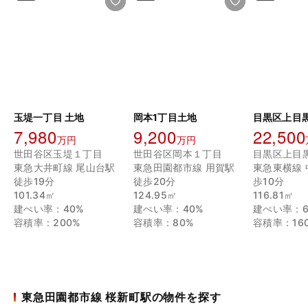
玉堤一丁目 土地
岡本1丁目土地
目黒区上目黒
7,980
9,200
22,500
万円
万円
世田谷区玉堤１丁目
世田谷区岡本１丁目
目黒区上目
東急大井町線 尾山台駅
東急田園都市線 用賀駅
東急東横線 
徒歩19分
徒歩20分
歩10分
101.34㎡
124.95㎡
116.81㎡
建ぺい率：40%
建ぺい率：40%
建ぺい率：6
容積率：200%
容積率：80%
容積率：16
東急田園都市線 桜新町駅の物件を探す