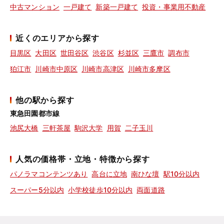
中古マンション
一戸建て
新築一戸建て
投資・事業用不動産
近くのエリアから探す
目黒区
大田区
世田谷区
渋谷区
杉並区
三鷹市
調布市
狛江市
川崎市中原区
川崎市高津区
川崎市多摩区
他の駅から探す
東急田園都市線
池尻大橋
三軒茶屋
駒沢大学
用賀
二子玉川
人気の価格帯・立地・特徴から探す
パノラマコンテンツあり
高台に立地
南ひな壇
駅10分以内
スーパー5分以内
小学校徒歩10分以内
両面道路