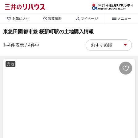
お気に入り
閲覧履歴
マイページ
メニュー
東急田園都市線 桜新町駅の土地購入情報
1~4
件表示
/ 4
件中
売地