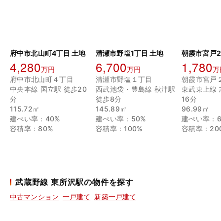
府中市北山町4丁目 土地
清瀬市野塩1丁目 土地
朝霞市宮戸2
4,280
6,700
1,780
万円
万円
万
府中市北山町４丁目
清瀬市野塩１丁目
朝霞市宮戸
中央本線 国立駅 徒歩20
西武池袋・豊島線 秋津駅
東武東上線 
分
徒歩8分
16分
115.72㎡
145.89㎡
96.99㎡
建ぺい率：40%
建ぺい率：50%
建ぺい率：6
容積率：80%
容積率：100%
容積率：20
武蔵野線 東所沢駅の物件を探す
中古マンション
一戸建て
新築一戸建て