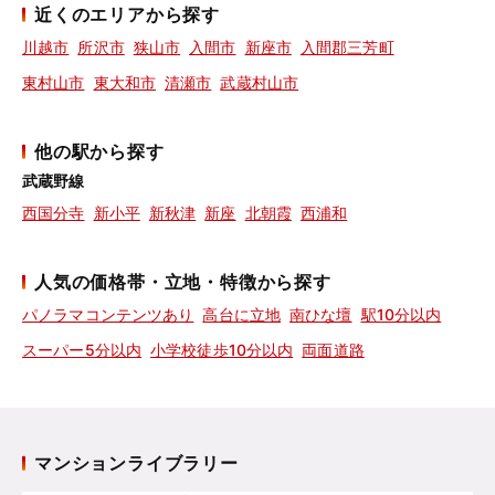
近くのエリアから探す
川越市
所沢市
狭山市
入間市
新座市
入間郡三芳町
東村山市
東大和市
清瀬市
武蔵村山市
他の駅から探す
武蔵野線
西国分寺
新小平
新秋津
新座
北朝霞
西浦和
人気の価格帯・立地・特徴から探す
パノラマコンテンツあり
高台に立地
南ひな壇
駅10分以内
スーパー5分以内
小学校徒歩10分以内
両面道路
マンションライブラリー