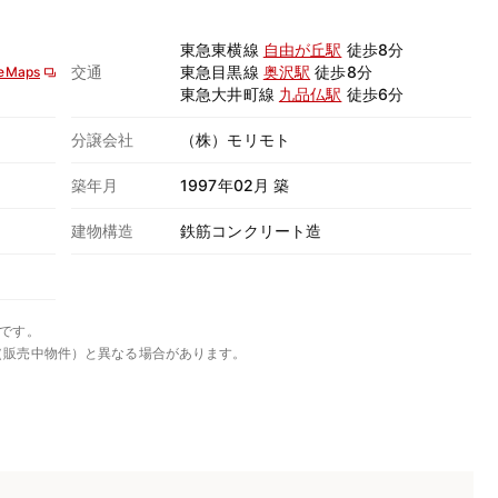
東急東横線
自由が丘駅
徒歩8分
交通
東急目黒線
奥沢駅
徒歩8分
eMaps
東急大井町線
九品仏駅
徒歩6分
分譲会社
（株）モリモト
築年月
1997年02月 築
建物構造
鉄筋コンクリート造
です。
（販売中物件）と異なる場合があります。