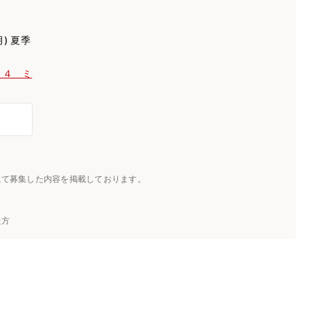
月) 夏季
－４ ミ
にて募集した内容を掲載しております。
た方