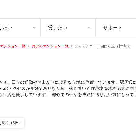
りたい
貸したい
サポート
ディアナコート自由が丘（棟情報）
マンション一覧
奥沢のマンション一覧
おり、日々の通勤やお出かけに便利な立地に位置しています。駅周辺
心へのアクセスが良好でありながら、落ち着いた住環境を求める方に適
な生活を提供しています。 都心での生活を快適に送りたい方にとって
を見る（5枚）