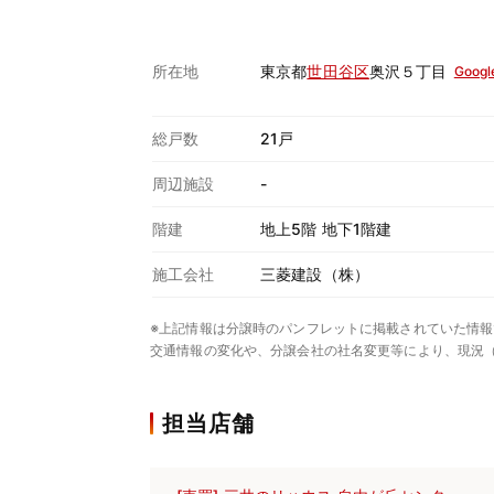
所在地
東京都
世田谷区
奥沢５丁目
Googl
総戸数
21戸
周辺施設
-
階建
地上5階 地下1階建
施工会社
三菱建設（株）
※上記情報は分譲時のパンフレットに掲載されていた情報
交通情報の変化や、分譲会社の社名変更等により、現況
担当店舗