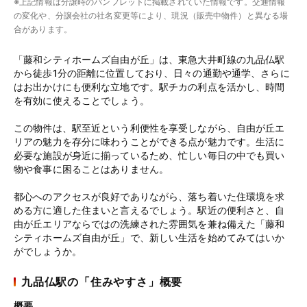
※上記情報は分譲時のパンフレットに掲載されていた情報です。交通情報
の変化や、分譲会社の社名変更等により、現況（販売中物件）と異なる場
合があります。
「藤和シティホームズ自由が丘」は、東急大井町線の九品仏駅
から徒歩1分の距離に位置しており、日々の通勤や通学、さらに
はお出かけにも便利な立地です。駅チカの利点を活かし、時間
を有効に使えることでしょう。
この物件は、駅至近という利便性を享受しながら、自由が丘エ
リアの魅力を存分に味わうことができる点が魅力です。生活に
必要な施設が身近に揃っているため、忙しい毎日の中でも買い
物や食事に困ることはありません。
都心へのアクセスが良好でありながら、落ち着いた住環境を求
める方に適した住まいと言えるでしょう。駅近の便利さと、自
由が丘エリアならではの洗練された雰囲気を兼ね備えた「藤和
シティホームズ自由が丘」で、新しい生活を始めてみてはいか
がでしょうか。
九品仏駅の「住みやすさ」概要
概要