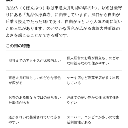
九品仏（くほんぶつ）駅は東急大井町線の駅の1つ。駅名は最寄
りにある「九品仏浄真寺」に由来しています。渋谷から自由が
丘乗り換えでたった1駅であり、自由が丘という人気の町に近い
ため人気があります。のどやかな景色が広がる東急大井町線の
よさを感じることができる町です。
この街の特徴
個人経営のお店が目立ち、のどか
渋谷までのアクセスが比較的よい
な街並みなので住みやすい
東急大井町線らしいのどかな景色
ケーキ店など洋菓子店が多く出店
が広がる
している
お寺のある町ならではの落ち着い
戸建ての多い静かな住宅地で住み
た風情がある
やすい
道がきれいに整備されていて歩き
スーパー、コンビニが多いので生
やすい
活利便性がある