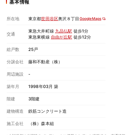
基本情報
所在地
東京都
世田谷区
奥沢８丁目
GoogleMaps
東急大井町線
九品仏駅
徒歩1分
交通
東急東横線
自由が丘駅
徒歩12分
総戸数
25戸
分譲会社
藤和不動産（株）
周辺施設
-
築年月
1998年03月 築
階建
3階建
建物構造
鉄筋コンクリート造
施工会社
（株）森本組