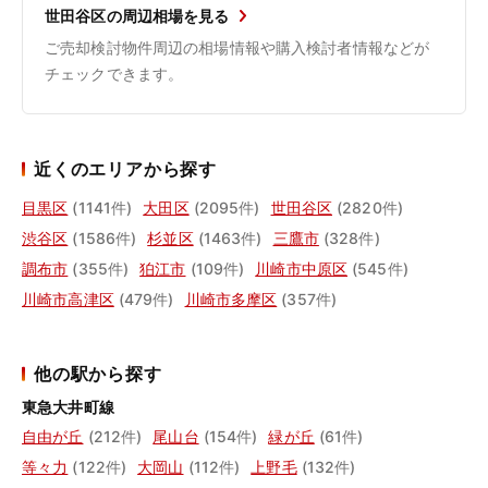
世田谷区の周辺相場を見る
ご売却検討物件周辺の相場情報や購入検討者情報などが
チェックできます。
近くのエリアから探す
目黒区
(1141件)
大田区
(2095件)
世田谷区
(2820件)
渋谷区
(1586件)
杉並区
(1463件)
三鷹市
(328件)
調布市
(355件)
狛江市
(109件)
川崎市中原区
(545件)
川崎市高津区
(479件)
川崎市多摩区
(357件)
他の駅から探す
東急大井町線
自由が丘
(212件)
尾山台
(154件)
緑が丘
(61件)
等々力
(122件)
大岡山
(112件)
上野毛
(132件)