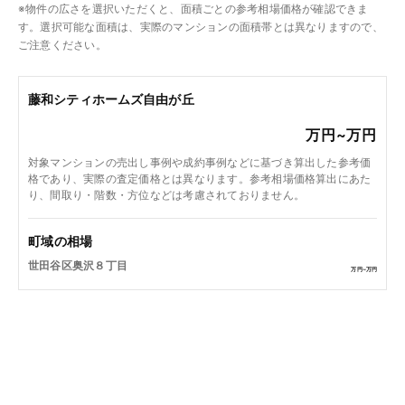
※物件の広さを選択いただくと、面積ごとの参考相場価格が確認できま
す。選択可能な面積は、実際のマンションの面積帯とは異なりますので、
ご注意ください。
藤和シティホームズ自由が丘
万円~
万円
対象マンションの売出し事例や成約事例などに基づき算出した参考価
格であり、実際の査定価格とは異なります。参考相場価格算出にあた
り、間取り・階数・方位などは考慮されておりません。
町域の相場
世田谷区奥沢８丁目
万円~
万円