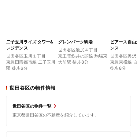
二子玉川ライズ タワー&
グレンパーク駒場
ピアース自由
レジデンス
ンス
世田谷区池尻４丁目
世田谷区玉川１丁目
京王電鉄井の頭線 駒場東
世田谷区奥沢
東急田園都市線 二子玉川
大前駅 徒歩8分
東急東横線 
駅 徒歩6分
徒歩8分
世田谷区の物件情報
世田谷区の物件一覧
東京都世田谷区の不動産を紹介しています。