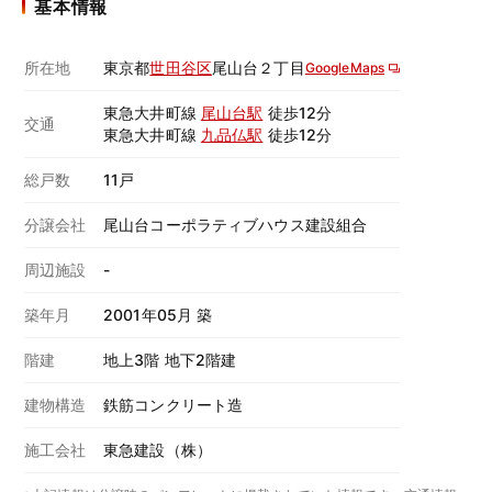
基本情報
所在地
東京都
世田谷区
尾山台２丁目
GoogleMaps
東急大井町線
尾山台駅
徒歩12分
交通
東急大井町線
九品仏駅
徒歩12分
総戸数
11戸
分譲会社
尾山台コーポラティブハウス建設組合
周辺施設
-
築年月
2001年05月 築
階建
地上3階 地下2階建
建物構造
鉄筋コンクリート造
施工会社
東急建設（株）