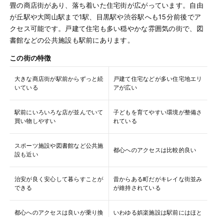
畳の商店街があり、落ち着いた住宅街が広がっています。自由
が丘駅や大岡山駅まで1駅、目黒駅や渋谷駅へも15分前後でア
クセス可能です。戸建て住宅も多い穏やかな雰囲気の街で、図
書館などの公共施設も駅前にあります。
この街の特徴
大きな商店街が駅前からずっと続
戸建て住宅などが多い住宅地エリ
いている
アが広い
駅前にいろいろな店が並んでいて
子どもを育てやすい環境が整備さ
買い物しやすい
れている
スポーツ施設や図書館など公共施
都心へのアクセスは比較的良い
設も近い
治安が良く安心して暮らすことが
昔からある町だがキレイな街並み
できる
が維持されている
都心へのアクセスは良いが乗り換
いわゆる娯楽施設は駅前にはほと