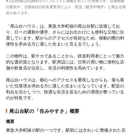
※上記情報は分譲時のパンフレットに掲載されていた情報です。交通情報
の変化や、分譲会社の社名変更等により、現況（販売中物件）と異なる場
合があります。
「尾山台ハウス」は、東急大井町線の尾山台駅に近接してお
り、日々の通勤や通学、さらにはお出かけにも便利な立地に位
置しています。駅からのアクセスが良好なため、移動の際の利
便性を求める方に適した住まいと言えるでしょう。
この物件は、駅チカであることから、鉄道利用者にとって魅力
的な選択肢となります。駅周辺には、日常の買い物に便利な店
舗や飲食店が点在し、生活の利便性を高めています。
尾山台ハウスは、都心へのアクセスを重視しながらも、落ち着
いた住環境を求める方に適した住まいとなっています。駅近の
利点を活かしつつ、快適な生活を送るための環境が整っている
のが特長です。
尾山台駅の「住みやすさ」概要
概要
東急大井町線の駅の一つです。駅前にはきれいに整備された石