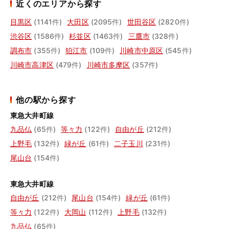
近くのエリアから探す
目黒区
(1141件)
大田区
(2095件)
世田谷区
(2820件)
渋谷区
(1586件)
杉並区
(1463件)
三鷹市
(328件)
調布市
(355件)
狛江市
(109件)
川崎市中原区
(545件)
川崎市高津区
(479件)
川崎市多摩区
(357件)
他の駅から探す
東急大井町線
九品仏
(65件)
等々力
(122件)
自由が丘
(212件)
上野毛
(132件)
緑が丘
(61件)
二子玉川
(231件)
尾山台
(154件)
東急大井町線
自由が丘
(212件)
尾山台
(154件)
緑が丘
(61件)
等々力
(122件)
大岡山
(112件)
上野毛
(132件)
九品仏
(65件)