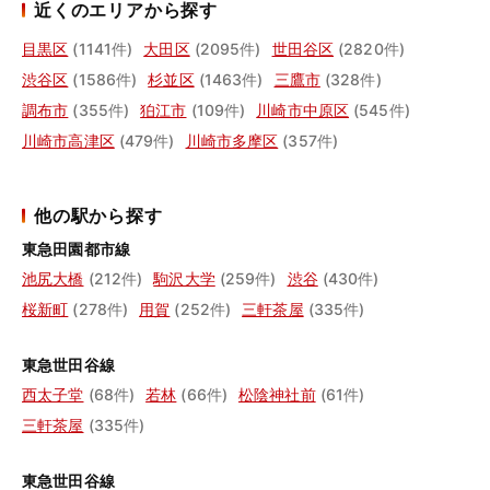
近くのエリアから探す
目黒区
(1141件)
大田区
(2095件)
世田谷区
(2820件)
渋谷区
(1586件)
杉並区
(1463件)
三鷹市
(328件)
調布市
(355件)
狛江市
(109件)
川崎市中原区
(545件)
川崎市高津区
(479件)
川崎市多摩区
(357件)
他の駅から探す
東急田園都市線
池尻大橋
(212件)
駒沢大学
(259件)
渋谷
(430件)
桜新町
(278件)
用賀
(252件)
三軒茶屋
(335件)
東急世田谷線
西太子堂
(68件)
若林
(66件)
松陰神社前
(61件)
三軒茶屋
(335件)
東急世田谷線