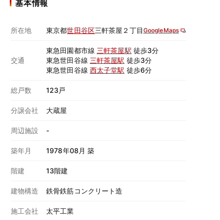
基本情報
所在地
東京都
世田谷区
三軒茶屋２丁目
GoogleMaps
東急田園都市線
三軒茶屋駅
徒歩3分
交通
東急世田谷線
三軒茶屋駅
徒歩3分
東急世田谷線
西太子堂駅
徒歩6分
総戸数
123戸
分譲会社
大蔵屋
周辺施設
-
築年月
1978年08月 築
階建
13階建
建物構造
鉄骨鉄筋コンクリート造
施工会社
太平工業