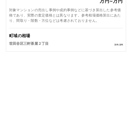
万円~
万円
対象マンションの売出し事例や成約事例などに基づき算出した参考価
格であり、実際の査定価格とは異なります。参考相場価格算出にあた
り、間取り・階数・方位などは考慮されておりません。
町域の相場
世田谷区三軒茶屋２丁目
万円~
万円