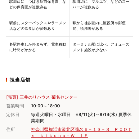
駅周辺に「つばき駅前保育園」な
駅周辺に「マルエツ」などのスー
どの保育園が複数存在
パーが複数ある
駅前にスターバックスやラーメン
駅から徒歩圏内に区役所や郵便
店などの飲食店が多数あり
局、税務署がある
各駅停車しか停まらず、電車移動
ターミナル駅に比べ、アミューズ
に時間がかかる
メント施設が少ない
担当店舗
[売買] 三井のリハウス 菊名センター
営業時間
10:00～18:00
定休日
毎週火曜日・水曜日 ※8/11(火)～8/19(水) 夏季休
業期間
住所
神奈川県横浜市港北区菊名６－１３－３ ＲＯＯＴ
ｓ ｋｉｋｕｎａ－Ｗ １Ｆ