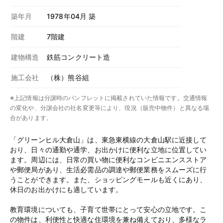
築年月
1978年04月 築
階建
7階建
建物構造
鉄筋コンクリート造
施工会社
（株）熊谷組
※上記情報は分譲時のパンフレットに掲載されていた情報です。交通情報
の変化や、分譲会社の社名変更等により、現況（販売中物件）と異なる場
合があります。
「グリーンヒル大倉山」は、東急東横線の大倉山駅に近接して
おり、日々の通勤や通学、お出かけに便利な立地に位置してい
ます。周辺には、日常の買い物に便利なコンビニエンスストア
や郵便局があり、生活必需品の調達や郵便業務をスムーズに行
うことができます。また、ショッピングモールも近くにあり、
休日のお出かけにも適しています。
教育環境についても、子育て世帯にとって安心の立地です。こ
の物件は、利便性と快適な住環境を兼ね備えており、多様なラ