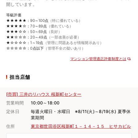
開しています。
等級評価
★★★★★：90～100点
（特に優れている）
★★★★☆：70～89点
（優れている）
★★★☆☆：50～69点
（良好）
★★☆☆☆：20～49点
（一部改善が必要）
★☆☆☆☆：1～19点
（管理に問題あるが情報開示あり）
☆☆☆☆☆：0点以下
（管理不全の疑いあり）
マンション管理適正評価制度とは
担当店舗
[売買] 三井のリハウス 桜新町センター
営業時間
10:00～18:00
定休日
毎週火曜日・水曜日 ※8/11(火)～8/19(水) 夏季休
業期間
住所
東京都世田谷区桜新町１－１４－１５ ヒサカビル