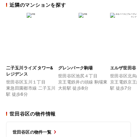
近隣のマンションを探す
二子玉川ライズ タワー&
グレンパーク駒場
エルザ世田谷
レジデンス
世田谷区池尻４丁目
世田谷区北烏
世田谷区玉川１丁目
京王電鉄井の頭線 駒場東
京王電鉄京王
東急田園都市線 二子玉川
大前駅 徒歩8分
駅 徒歩7分
駅 徒歩6分
世田谷区の物件情報
世田谷区の物件一覧