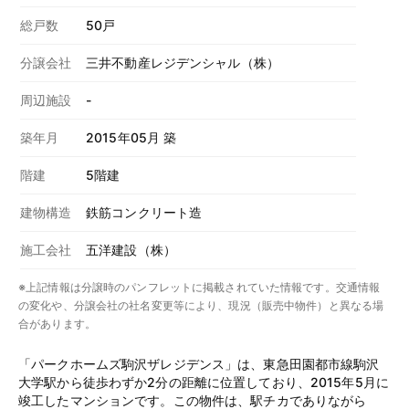
総戸数
50戸
分譲会社
三井不動産レジデンシャル（株）
周辺施設
-
築年月
2015年05月 築
階建
5階建
建物構造
鉄筋コンクリート造
施工会社
五洋建設（株）
※上記情報は分譲時のパンフレットに掲載されていた情報です。交通情報
の変化や、分譲会社の社名変更等により、現況（販売中物件）と異なる場
合があります。
「パークホームズ駒沢ザレジデンス」は、東急田園都市線駒沢
大学駅から徒歩わずか2分の距離に位置しており、2015年5月に
竣工したマンションです。この物件は、駅チカでありながら