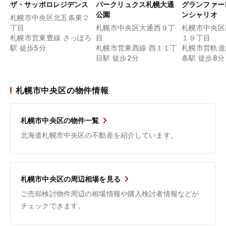
ザ・サッポロレジデンス
パークリュクス札幌大通
グランファー
公園
ンシャリオ
札幌市中央区北五条東２
丁目
札幌市中央区大通西９丁
札幌市中央区
札幌市営東豊線 さっぽろ
目
１９丁目
駅 徒歩5分
札幌市営東西線 西１１丁
札幌市営軌道
目駅 徒歩2分
条駅 徒歩8分
札幌市中央区の物件情報
札幌市中央区の物件一覧
北海道札幌市中央区の不動産を紹介しています。
札幌市中央区の周辺相場を見る
ご売却検討物件周辺の相場情報や購入検討者情報などが
チェックできます。