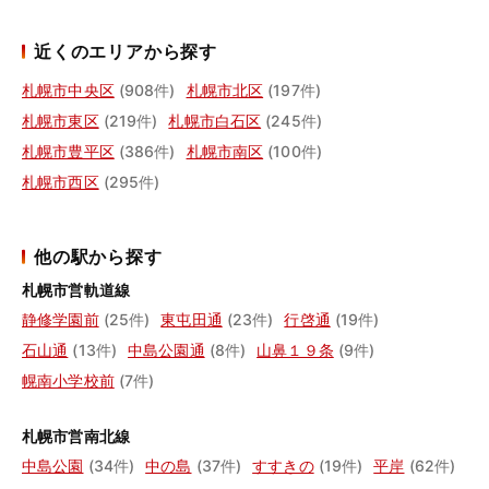
近くのエリアから探す
札幌市中央区
(908件)
札幌市北区
(197件)
札幌市東区
(219件)
札幌市白石区
(245件)
札幌市豊平区
(386件)
札幌市南区
(100件)
札幌市西区
(295件)
他の駅から探す
札幌市営軌道線
静修学園前
(25件)
東屯田通
(23件)
行啓通
(19件)
石山通
(13件)
中島公園通
(8件)
山鼻１９条
(9件)
幌南小学校前
(7件)
札幌市営南北線
中島公園
(34件)
中の島
(37件)
すすきの
(19件)
平岸
(62件)