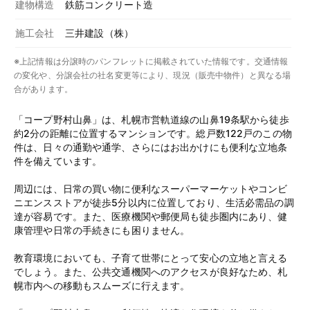
建物構造
鉄筋コンクリート造
施工会社
三井建設（株）
※上記情報は分譲時のパンフレットに掲載されていた情報です。交通情報
の変化や、分譲会社の社名変更等により、現況（販売中物件）と異なる場
合があります。
「コープ野村山鼻」は、札幌市営軌道線の山鼻19条駅から徒歩
約2分の距離に位置するマンションです。総戸数122戸のこの物
件は、日々の通勤や通学、さらにはお出かけにも便利な立地条
件を備えています。
周辺には、日常の買い物に便利なスーパーマーケットやコンビ
ニエンスストアが徒歩5分以内に位置しており、生活必需品の調
達が容易です。また、医療機関や郵便局も徒歩圏内にあり、健
康管理や日常の手続きにも困りません。
教育環境においても、子育て世帯にとって安心の立地と言える
でしょう。また、公共交通機関へのアクセスが良好なため、札
幌市内への移動もスムーズに行えます。