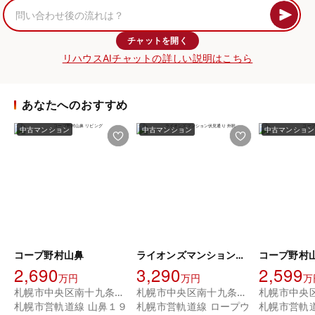
チャットを開く
リハウスAIチャットの詳しい説明はこちら
あなたへのおすすめ
中古マンション
中古マンション
中古マンション
コープ野村山鼻
ライオンズマンション伏見通り
コープ野村
2,690
3,290
2,599
万円
万円
万
札幌市中央区南十九条西６丁目
札幌市中央区南十九条西１５丁目
札幌市営軌道線 山鼻１９
札幌市営軌道線 ロープウ
札幌市営軌