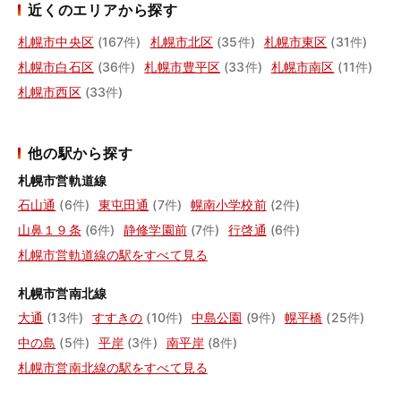
近くのエリアから探す
札幌市中央区
(167件)
札幌市北区
(35件)
札幌市東区
(31件)
札幌市白石区
(36件)
札幌市豊平区
(33件)
札幌市南区
(11件)
札幌市西区
(33件)
他の駅から探す
札幌市営軌道線
石山通
(6件)
東屯田通
(7件)
幌南小学校前
(2件)
山鼻１９条
(6件)
静修学園前
(7件)
行啓通
(6件)
札幌市営軌道線の駅をすべて見る
札幌市営南北線
大通
(13件)
すすきの
(10件)
中島公園
(9件)
幌平橋
(25件)
中の島
(5件)
平岸
(3件)
南平岸
(8件)
札幌市営南北線の駅をすべて見る