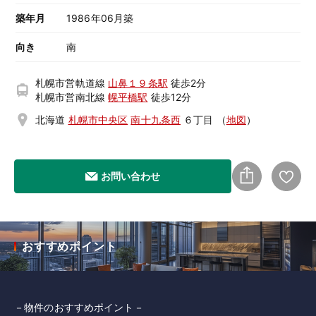
築年月
1986年06月築
向き
南
札幌市営軌道線
山鼻１９条駅
徒歩2分
札幌市営南北線
幌平橋駅
徒歩12分
北海道
札幌市中央区
南十九条西
６丁目
（
地図
）
お問い合わせ
おすすめポイント
－物件のおすすめポイント－