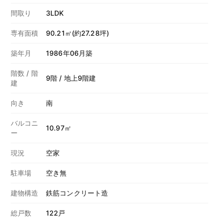
間取り
3LDK
専有面積
90.21㎡(約27.28坪)
築年月
1986年06月築
階数 / 階
9階 / 地上9階建
建
向き
南
バルコニ
10.97㎡
ー
現況
空家
駐車場
空き無
建物構造
鉄筋コンクリート造
総戸数
122戸