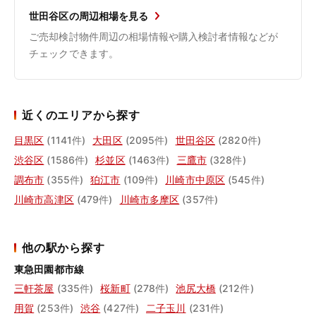
世田谷区の周辺相場を見る
ご売却検討物件周辺の相場情報や購入検討者情報などが
チェックできます。
近くのエリアから探す
目黒区
(1141件)
大田区
(2095件)
世田谷区
(2820件)
渋谷区
(1586件)
杉並区
(1463件)
三鷹市
(328件)
調布市
(355件)
狛江市
(109件)
川崎市中原区
(545件)
川崎市高津区
(479件)
川崎市多摩区
(357件)
他の駅から探す
東急田園都市線
三軒茶屋
(335件)
桜新町
(278件)
池尻大橋
(212件)
用賀
(253件)
渋谷
(427件)
二子玉川
(231件)