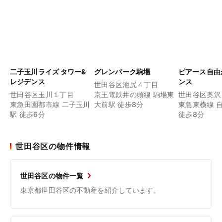
二子玉川ライズ タワー&
グレンパーク駒場
ピアース自由
レジデンス
ンス
世田谷区池尻４丁目
世田谷区玉川１丁目
京王電鉄井の頭線 駒場東
世田谷区奥沢
東急田園都市線 二子玉川
大前駅 徒歩8分
東急東横線 
駅 徒歩6分
徒歩8分
世田谷区の物件情報
世田谷区の物件一覧
東京都世田谷区の不動産を紹介しています。