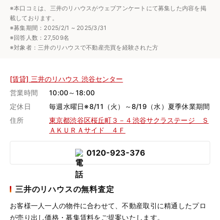
※本口コミは、三井のリハウスがウェブアンケートにて募集した内容を掲
載しております。
※募集期間：2025/2/1 ~ 2025/3/31
※回答人数：27,509名
※対象者：三井のリハウスで不動産売買を経験された方
[賃貸] 三井のリハウス 渋谷センター
営業時間
10:00～18:00
定休日
毎週水曜日※8/11（火）～8/19（水）夏季休業期間
住所
東京都渋谷区桜丘町３－４渋谷サクラステージ Ｓ
ＡＫＵＲＡサイド ４Ｆ
0120-923-376
三井のリハウスの無料査定
お客様一人一人の物件に合わせて、
不動産取引に精通したプロ
が売り出し価格・募集賃料をご提案いたします。