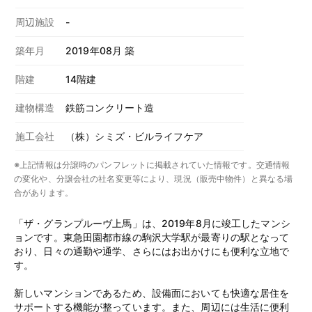
周辺施設
-
築年月
2019年08月 築
階建
14階建
建物構造
鉄筋コンクリート造
施工会社
（株）シミズ・ビルライフケア
※上記情報は分譲時のパンフレットに掲載されていた情報です。交通情報
の変化や、分譲会社の社名変更等により、現況（販売中物件）と異なる場
合があります。
「ザ・グランプルーヴ上馬」は、2019年8月に竣工したマンシ
ョンです。東急田園都市線の駒沢大学駅が最寄りの駅となって
おり、日々の通勤や通学、さらにはお出かけにも便利な立地で
す。
新しいマンションであるため、設備面においても快適な居住を
サポートする機能が整っています。また、周辺には生活に便利