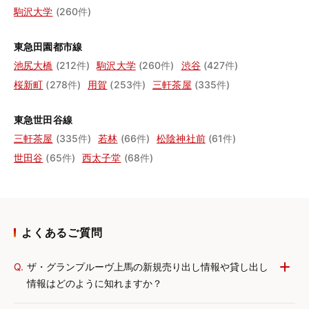
駒沢大学
(260件)
東急田園都市線
池尻大橋
(212件)
駒沢大学
(260件)
渋谷
(427件)
桜新町
(278件)
用賀
(253件)
三軒茶屋
(335件)
東急世田谷線
三軒茶屋
(335件)
若林
(66件)
松陰神社前
(61件)
世田谷
(65件)
西太子堂
(68件)
よくあるご質問
Q.
ザ・グランプルーヴ上馬の新規売り出し情報や貸し出し
情報はどのように知れますか？