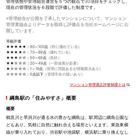
管理状態や管理組合運営を５つの観点で30項目をチェックし、
現在の管理状況を６段階で評価した制度です。
※管理組合が公開を了承したマンションについて、マンション
管理業協会よりデータを取得し評価点を当社ホームページに公
開しています。
等級評価
★★★★★：90～100点
（特に優れている）
★★★★☆：70～89点
（優れている）
★★★☆☆：50～69点
（良好）
★★☆☆☆：20～49点
（一部改善が必要）
★☆☆☆☆：1～19点
（管理に問題あるが情報開示あり）
☆☆☆☆☆：0点以下
（管理不全の疑いあり）
マンション管理適正評価制度とは
綱島駅の「住みやすさ」概要
概要
鶴見川と早渕川が通る水の豊かな綱島は、駅周辺に綱島公園な
どもあり、気軽に自然に触れ合える場所といえます。東急東横
線が乗り入れており、渋谷駅や池袋駅、横浜駅に乗り換えなし