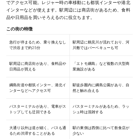
でアクセス可能。レジャー時の車移動にも都筑インターや港北
インターなどが使えます。駅周辺には商店街があるため、食料
品や日用品を買いそろえるのに役立ちます。
この街の特徴
急行が停まるため、乗り換えなし
駅周辺に鶴見川が流れており、河
で渋谷まで約25分
川敷ではバーベキューも可
駅周辺に商店街があり、食料品や
「エトモ綱島」など複数の大型商
日用品が買える
業施設がある
綱島街道や都筑インター、港北イ
駅徒歩圏内に綱島公園があり、自
ンターなどへアクセス可
然と触れ合える
バスターミナルがあり、電車がス
バスターミナルがあるため、ラッ
トップしても迂回できる
シュ時は混雑する
大通り以外は道が細く、バスも通
駅の東側は西側に比べて飲食店が
るため渋滞することがある
少ない