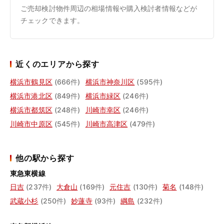
ご売却検討物件周辺の相場情報や購入検討者情報などが
チェックできます。
近くのエリアから探す
横浜市鶴見区
(666件)
横浜市神奈川区
(595件)
横浜市港北区
(849件)
横浜市緑区
(246件)
横浜市都筑区
(248件)
川崎市幸区
(246件)
川崎市中原区
(545件)
川崎市高津区
(479件)
他の駅から探す
東急東横線
日吉
(237件)
大倉山
(169件)
元住吉
(130件)
菊名
(148件)
武蔵小杉
(250件)
妙蓮寺
(93件)
綱島
(232件)