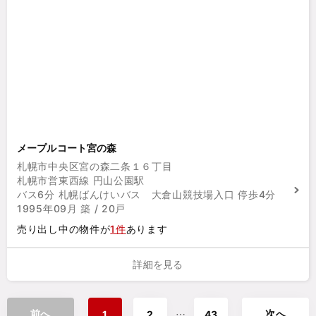
メープルコート宮の森
札幌市中央区宮の森二条１６丁目
札幌市営東西線 円山公園駅
バス6分 札幌ばんけいバス 大倉山競技場入口 停歩4分
1995年09月 築 / 20戸
売り出し中の物件が
1件
あります
詳細を見る
前へ
次へ
⋯
1
2
43