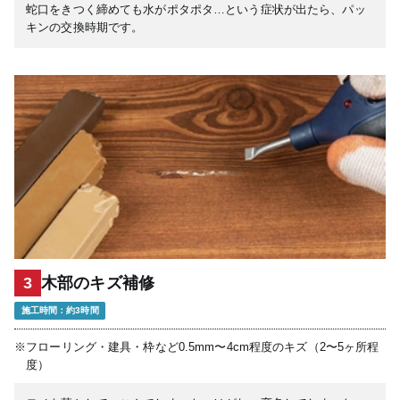
蛇口をきつく締めても水がポタポタ…という症状が出たら、パッ
キンの交換時期です。
3
木部のキズ補修
施工時間：約3時間
※フローリング・建具・枠など0.5mm〜4cm程度のキズ（2〜5ヶ所程
度）