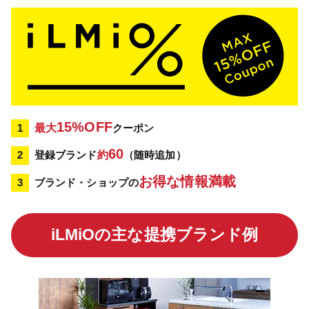
15%OFF
最大
クーポン
60
登録ブランド
約
（随時追加）
お得な情報満載
ブランド・ショップの
iLMiOの主な提携ブランド例