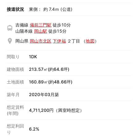
接道状況
東側： 約 7.4ｍ (公道)
吉備線
備前三門駅
徒歩10分
山陽本線
岡山駅
徒歩15分
岡山県
岡山市北区
下伊福
２丁目
（
地図
）
間取り
1DK
建物面積
213.57㎡(約64.6坪)
土地面積
160.89㎡(約48.66坪)
築年月
2020年03月築
想定賃料
4,711,200円（満室時想定）
(年間)
想定利回
6.2%
り