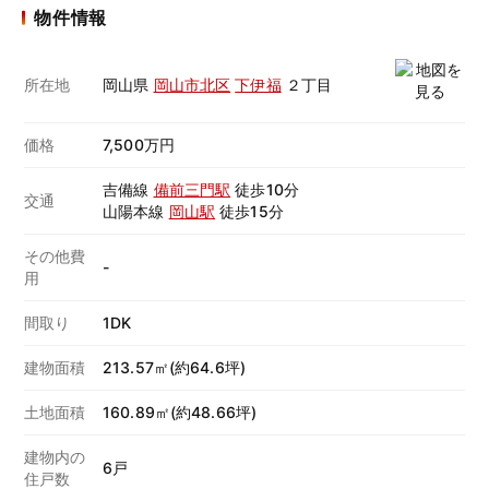
物件情報
所在地
岡山県
岡山市北区
下伊福
２丁目
価格
7,500万円
吉備線
備前三門駅
徒歩10分
交通
山陽本線
岡山駅
徒歩15分
その他費
-
用
間取り
1DK
建物面積
213.57㎡(約64.6坪)
土地面積
160.89㎡(約48.66坪)
建物内の
6戸
住戸数