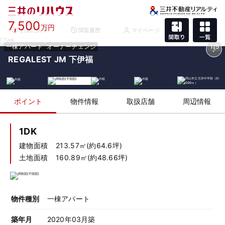
7,500
万円
お気に入り
閲覧履歴
マイページ
メニュー
一棟アパート
オーナーチェンジ
1/5
REGALEST JM 下伊福
ポイント
物件情報
取扱店舗
周辺情報
1DK
建物面積
213.57㎡(約64.6坪)
土地面積
160.89㎡(約48.66坪)
物件種別
一棟アパート
築年月
2020年03月築