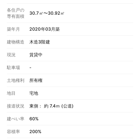
各住戸の
30.7㎡〜30.92㎡
専有面積
築年月
2020年03月築
建物構造
木造3階建
現況
賃貸中
駐車場
-
土地権利
所有権
地目
宅地
接道状況
東側： 約 7.4ｍ (公道)
建ぺい率
60%
容積率
200%