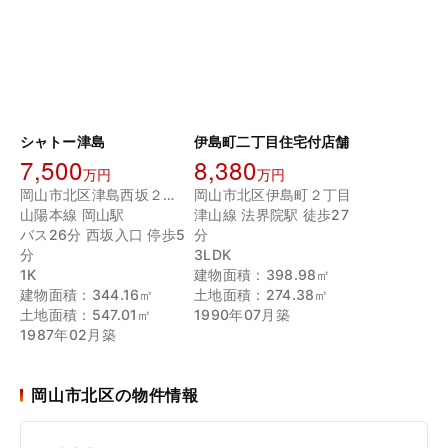
シャトー津島
伊島町二丁目住宅付店舗
7,500
8,380
万円
万円
岡山市北区津島西坂２丁目
岡山市北区伊島町２丁目
山陽本線 岡山駅
津山線 法界院駅 徒歩27
バス26分 西坂入口 停歩5
分
分
3LDK
1K
建物面積：398.98㎡
建物面積：344.16㎡
土地面積：274.38㎡
土地面積：547.01㎡
1990年07月築
1987年02月築
岡山市北区の物件情報