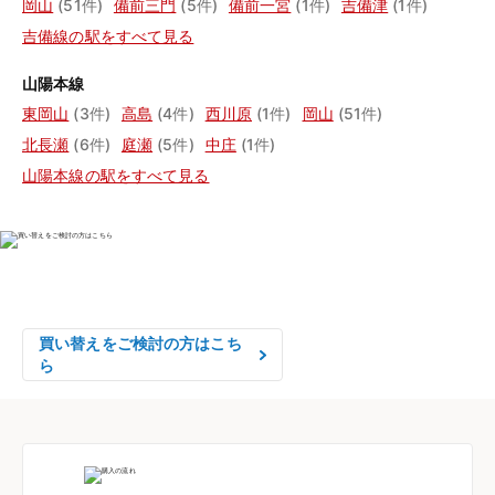
岡山
(51件)
備前三門
(5件)
備前一宮
(1件)
吉備津
(1件)
吉備線の駅をすべて見る
山陽本線
東岡山
(3件)
高島
(4件)
西川原
(1件)
岡山
(51件)
北長瀬
(6件)
庭瀬
(5件)
中庄
(1件)
山陽本線の駅をすべて見る
物件の売却をご検討の方は、

はやめの査定依頼がおすすめです！
買い替えをご検討の方はこち
ら