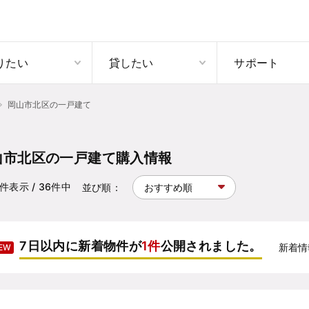
りたい
貸したい
サポート
岡山市北区の一戸建て
山市北区の一戸建て購入情報
件表示
/ 36
件中
並び順：
7日以内に新着物件が
1件
公開されました。
新着情
EW