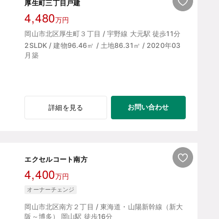
厚生町三丁目戸建
4,480
万円
岡山市北区厚生町３丁目 / 宇野線 大元駅 徒歩11分
2SLDK / 建物96.46㎡ / 土地86.31㎡ / 2020年03
月築
お問い合わせ
詳細を見る
エクセルコート南方
4,400
万円
オーナーチェンジ
岡山市北区南方２丁目 / 東海道・山陽新幹線（新大
阪～博多） 岡山駅 徒歩16分