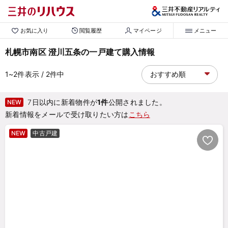
お気に入り
閲覧履歴
マイページ
メニュー
札幌市南区 澄川五条の一戸建て購入情報
1~2
件表示
/ 2
件中
7日以内に新着物件が
1件
公開されました。
NEW
新着情報をメールで受け取りたい方は
こちら
NEW
中古戸建