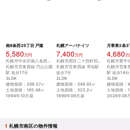
南8条西25丁目 戸建
札幌アーバナイツ
月寒東2条3
5,580
7,400
4,680
万円
万円
万
札幌市中央区南八条西２５丁目
札幌市西区二十四軒四条２丁目
札幌市営東西線 円山公園
札幌市営東西線 琴似駅
札幌市営東
駅 徒歩17分
徒歩7分
駅 徒歩14分
3LDK
2LDK
3LDK
建物面積：298.57㎡
建物面積：349.92㎡
建物面積：9
土地面積：165.48㎡
土地面積：323.2㎡
土地面積：12
1994年10月築
1990年09月築
2026年08
札幌市南区の物件情報