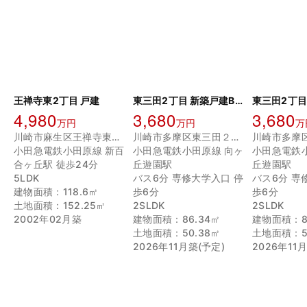
王禅寺東2丁目 戸建
東三田2丁目 新築戸建B号棟
4,980
3,680
3,680
万円
万円
万
川崎市麻生区王禅寺東２丁目
川崎市多摩区東三田２丁目
小田急電鉄小田原線 新百
小田急電鉄小田原線 向ヶ
小田急電鉄
合ヶ丘駅 徒歩24分
丘遊園駅
丘遊園駅
5LDK
バス6分 専修大学入口 停
バス6分 専
建物面積：118.6㎡
歩6分
歩6分
土地面積：152.25㎡
2SLDK
2SLDK
2002年02月築
建物面積：86.34㎡
建物面積：8
土地面積：50.38㎡
土地面積：5
2026年11月築(予定)
2026年11