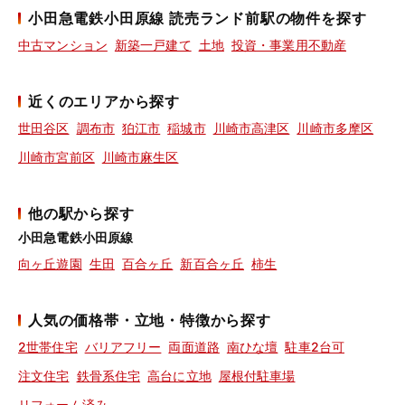
小田急電鉄小田原線 読売ランド前駅の物件を探す
中古マンション
新築一戸建て
土地
投資・事業用不動産
近くのエリアから探す
世田谷区
調布市
狛江市
稲城市
川崎市高津区
川崎市多摩区
川崎市宮前区
川崎市麻生区
他の駅から探す
小田急電鉄小田原線
向ヶ丘遊園
生田
百合ヶ丘
新百合ヶ丘
柿生
人気の価格帯・立地・特徴から探す
2世帯住宅
バリアフリー
両面道路
南ひな壇
駐車2台可
注文住宅
鉄骨系住宅
高台に立地
屋根付駐車場
リフォーム済み