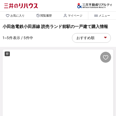
お気に入り
閲覧履歴
マイページ
メニュー
小田急電鉄小田原線 読売ランド前駅の一戸建て購入情報
1~5
件表示
/ 5
件中
寮