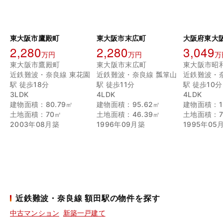
東大阪市鷹殿町
東大阪市末広町
大阪府東大
2,280
2,280
3,049
万円
万円
万
東大阪市鷹殿町
東大阪市末広町
東大阪市昭
近鉄難波・奈良線 東花園
近鉄難波・奈良線 瓢箪山
近鉄難波・
駅 徒歩18分
駅 徒歩11分
駅 徒歩10分
3LDK
4LDK
4LDK
建物面積：80.79㎡
建物面積：95.62㎡
建物面積：13
土地面積：70㎡
土地面積：46.39㎡
土地面積：77
2003年08月築
1996年09月築
1995年05
近鉄難波・奈良線 額田駅の物件を探す
中古マンション
新築一戸建て