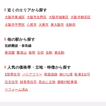
近くのエリアから探す
大阪市東成区
大阪市生野区
大阪市城東区
大阪市鶴見区
大阪市平野区
八尾市
大東市
東大阪市
生駒市
他の駅から探す
近鉄難波・奈良線
東花園
瓢箪山
枚岡
石切
生駒
東生駒
人気の価格帯・立地・特徴から探す
2世帯住宅
バリアフリー
両面道路
南ひな壇
駐車2台可
注文住宅
鉄骨系住宅
高台に立地
屋根付駐車場
リフォーム済み