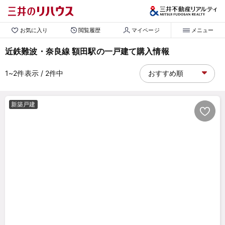
お気に入り
閲覧履歴
マイページ
メニュー
近鉄難波・奈良線 額田駅の一戸建て購入情報
1~2
件表示
/ 2
件中
新築戸建