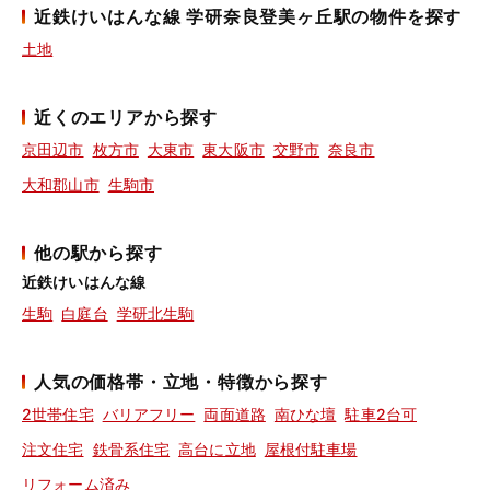
近鉄けいはんな線 学研奈良登美ヶ丘駅の物件を探す
土地
近くのエリアから探す
京田辺市
枚方市
大東市
東大阪市
交野市
奈良市
大和郡山市
生駒市
他の駅から探す
近鉄けいはんな線
生駒
白庭台
学研北生駒
人気の価格帯・立地・特徴から探す
2世帯住宅
バリアフリー
両面道路
南ひな壇
駐車2台可
注文住宅
鉄骨系住宅
高台に立地
屋根付駐車場
リフォーム済み