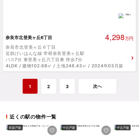
4,298
奈良市北登美ヶ丘6丁目
万円
奈良市北登美ヶ丘６丁目
近鉄けいはんな線 学研奈良登美ヶ丘駅
バス7分 東登美ヶ丘六丁目東 停歩7分
4LDK / 建物102.68㎡ / 土地246.43㎡ / 2024年03月築
次へ
1
2
3
近くの駅の物件一覧
新築戸建
中古戸建
中古戸建