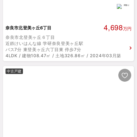
4,698
奈良市北登美ヶ丘6丁目
万円
奈良市北登美ヶ丘６丁目
近鉄けいはんな線 学研奈良登美ヶ丘駅
バス7分 東登美ヶ丘六丁目東 停歩7分
4LDK / 建物108.47㎡ / 土地326.86㎡ / 2024年03月築
中古戸建