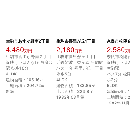
生駒市あすか野南2丁目
生駒市喜里が丘1丁目
奈良市松陽
4,480
2,180
2,580
万円
万円
万
生駒市あすか野南２丁目
生駒市喜里が丘１丁目
奈良市松陽
近鉄けいはんな線 白庭台
近鉄難波・奈良線 生駒駅
近鉄けいは
駅 徒歩18分
バス11分 喜里が丘一丁目
生駒駅
4LDK
停歩5分
バス7分 松
建物面積：105.16㎡
4LDK
歩3分
土地面積：204.72㎡
建物面積：133.85㎡
5LDK
新築
土地面積：223.9㎡
建物面積：12
1983年03月築
土地面積：23
1982年11