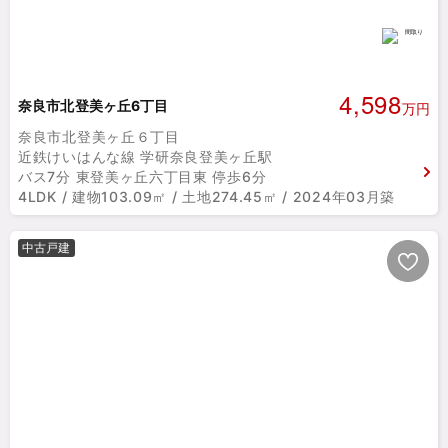
4,598
奈良市北登美ヶ丘6丁目
万円
奈良市北登美ヶ丘６丁目
近鉄けいはんな線 学研奈良登美ヶ丘駅
バス7分 東登美ヶ丘六丁目東 停歩6分
4LDK / 建物103.09㎡ / 土地274.45㎡ / 2024年03月築
中古戸建