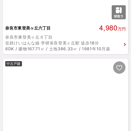
4,980
奈良市東登美ヶ丘六丁目
万円
奈良市東登美ヶ丘６丁目
近鉄けいはんな線 学研奈良登美ヶ丘駅 徒歩18分
6DK / 建物167.71㎡ / 土地386.33㎡ / 1981年10月築
中古戸建