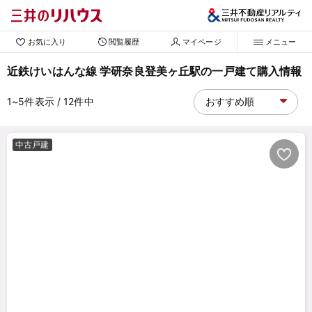
お気に入り
閲覧履歴
マイページ
メニュー
近鉄けいはんな線 学研奈良登美ヶ丘駅の一戸建て購入情報
1~5
件表示
/ 12
件中
中古戸建