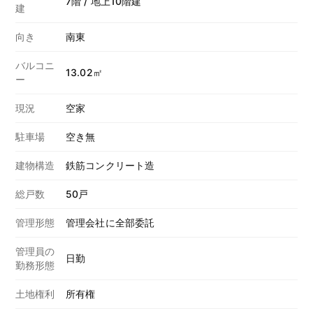
7階 / 地上10階建
建
向き
南東
バルコニ
13.02㎡
ー
現況
空家
駐車場
空き無
建物構造
鉄筋コンクリート造
総戸数
50戸
管理形態
管理会社に全部委託
管理員の
日勤
勤務形態
土地権利
所有権