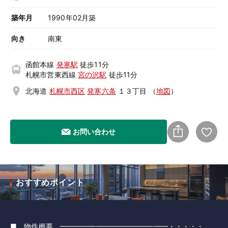
築年月
1990年02月築
向き
南東
函館本線
発寒駅
徒歩11分
札幌市営東西線
宮の沢駅
徒歩11分
北海道
札幌市西区
発寒六条
１３丁目
（
地図
）
お問い合わせ
おすすめポイント
■ 物件概要 ━━━━━━━━━━━━━━━・・・・・