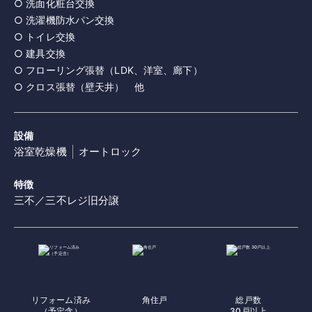
○ 洗面化粧台交換
○ 洗濯機防水パン交換
○ トイレ交換
○ 建具交換
○ フローリング張替（LDK、洋室、廊下）
設備
浴室乾燥機
オートロック
特徴
三不／三不レジ旧分譲
リフォーム済み
角住戸
総戸数
（予定含）
30戸以上