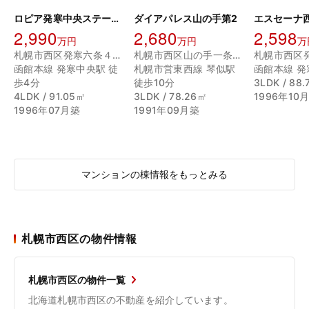
ロピア発寒中央ステーション
ダイアパレス山の手第2
エスセーナ
2,990
2,680
2,598
万円
万円
万
札幌市西区発寒六条４丁目
札幌市西区山の手一条１丁目
函館本線 発寒中央駅 徒
札幌市営東西線 琴似駅
函館本線 発
歩4分
徒歩10分
3LDK / 88
4LDK / 91.05㎡
3LDK / 78.26㎡
1996年10
1996年07月築
1991年09月築
マンションの棟情報をもっとみる
札幌市西区の物件情報
札幌市西区の物件一覧
北海道札幌市西区の不動産を紹介しています。