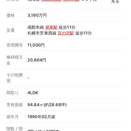
価格
3,190万円
函館本線
発寒駅
徒歩11分
交通
札幌市営東西線
宮の沢駅
徒歩11分
管理費等
11,000円
修繕積立
20,864円
金
その他費
-
用
間取り
4LDK
専有面積
94.84㎡(約28.68坪)
築年月
1990年02月築
階数 / 階