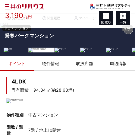
3,190
万円
お気に入り
閲覧履歴
マイページ
メニュー
中古マンション
1/46
発寒パークマンション
ポイント
物件情報
取扱店舗
周辺情報
4LDK
専有面積
94.84㎡(約28.68坪)
物件種別
中古マンション
階数 / 階
7階 / 地上10階建
建