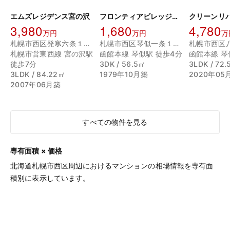
エムズレジデンス宮の沢
フロンティアビレッジ琴似コート
3,980
1,680
4,780
万円
万円
万
札幌市西区発寒六条１３丁目
札幌市西区琴似一条１丁目
札幌市営東西線 宮の沢駅
函館本線 琴似駅 徒歩4分
函館本線 琴
徒歩7分
3DK / 56.5㎡
3LDK / 72
3LDK / 84.22㎡
1979年10月築
2020年05
2007年06月築
すべての物件を見る
専有面積 × 価格
北海道札幌市西区周辺におけるマンションの相場情報を専有面
積別に表示しています。